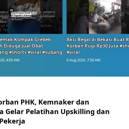
emak Kompak Grebek
Aksi Begal di Bekasi Buat 
 Diduga Jual Obat
Korban Rugi Rp30 Juta #sh
ang #shorts #viral #subang
#viral
26, 4:05 AM
6 Aug 2026, 7:30 AM
orban PHK, Kemnaker dan
 Gelar Pelatihan Upskilling dan
 Pekerja