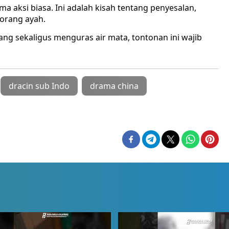
a aksi biasa. Ini adalah kisah tentang penyesalan,
eorang ayah.
ng sekaligus menguras air mata, tontonan ini wajib
dracin sub Indo
drama china