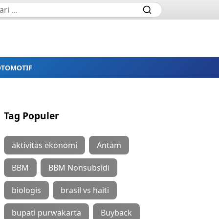
OTOMOTIF
Tag Populer
aktivitas ekonomi
Antam
BBM
BBM Nonsubsidi
biologis
brasil vs haiti
bupati purwakarta
Buyback