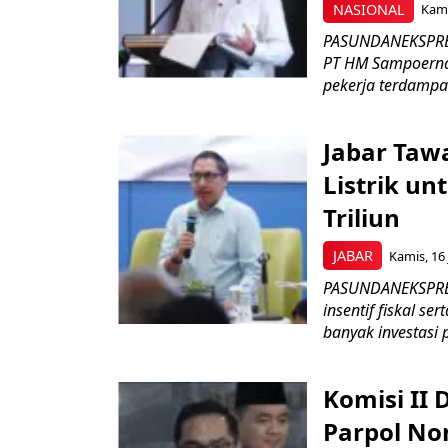
NASIONAL
Kami
PASUNDANEKSPRES
PT HM Sampoerna
pekerja terdampa
Jabar Tawa
Listrik un
Triliun
JABAR
Kamis, 16 
PASUNDANEKSPRES
insentif fiskal s
banyak investasi 
Komisi II
Parpol No