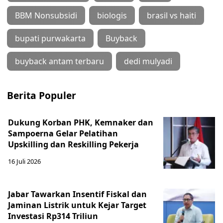
BBM Nonsubsidi
biologis
brasil vs haiti
bupati purwakarta
Buyback
buyback antam terbaru
dedi mulyadi
Berita Populer
Dukung Korban PHK, Kemnaker dan
Sampoerna Gelar Pelatihan
Upskilling dan Reskilling Pekerja
16 Juli 2026
Jabar Tawarkan Insentif Fiskal dan
Jaminan Listrik untuk Kejar Target
Investasi Rp314 Triliun