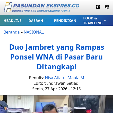
FOOD &
HEADLINE
DAERAH
PENDIDIKAN
TRAVELING
Beranda
»
NASIONAL
Duo Jambret yang Rampas
Ponsel WNA di Pasar Baru
Ditangkap!
Penulis:
Nisa Atiatul Maula M
Editor: Indrawan Setiadi
Senin, 27 Apr 2026 - 12:15