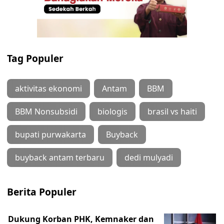
Tag Populer
aktivitas ekonomi
Antam
BBM
BBM Nonsubsidi
biologis
brasil vs haiti
bupati purwakarta
Buyback
buyback antam terbaru
dedi mulyadi
Berita Populer
Dukung Korban PHK, Kemnaker dan