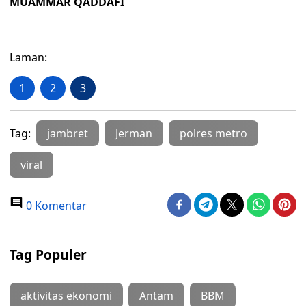
MUAMMAR QADDAFI
Laman:
1
2
3
Tag:
jambret
Jerman
polres metro
viral
0 Komentar
Tag Populer
aktivitas ekonomi
Antam
BBM