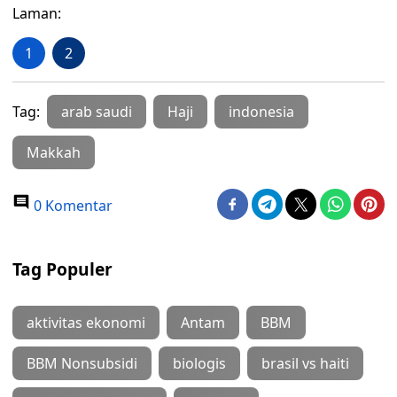
Laman:
1
2
Tag:
arab saudi
Haji
indonesia
Makkah
0 Komentar
Tag Populer
aktivitas ekonomi
Antam
BBM
BBM Nonsubsidi
biologis
brasil vs haiti