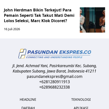
John Herdman Bikin Terkejut! Para
Pemain Seperti Tak Takut Mati Demi
Lolos Seleksi, Marc Klok Dicoret?
16 Juli 2026
Jl. Jend. Achmad Yani, Pasirkareumbi
Kec. Subang,
Kabupaten Subang, Jawa Barat
,
Indonesia
41211
pasundanekspres@gmail.com
+6281280911913
+6289688232338
HEADLINE
TEKNOLOGI
DAERAH
APLIKASI