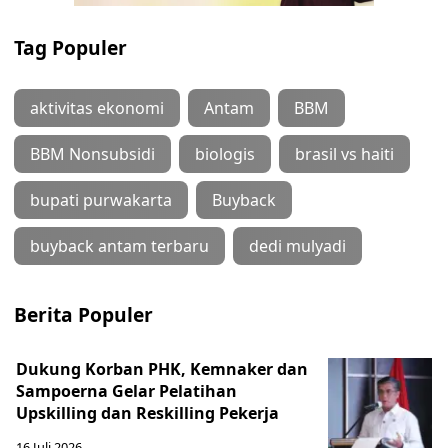
Tag Populer
aktivitas ekonomi
Antam
BBM
BBM Nonsubsidi
biologis
brasil vs haiti
bupati purwakarta
Buyback
buyback antam terbaru
dedi mulyadi
Berita Populer
Dukung Korban PHK, Kemnaker dan
Sampoerna Gelar Pelatihan
Upskilling dan Reskilling Pekerja
16 Juli 2026