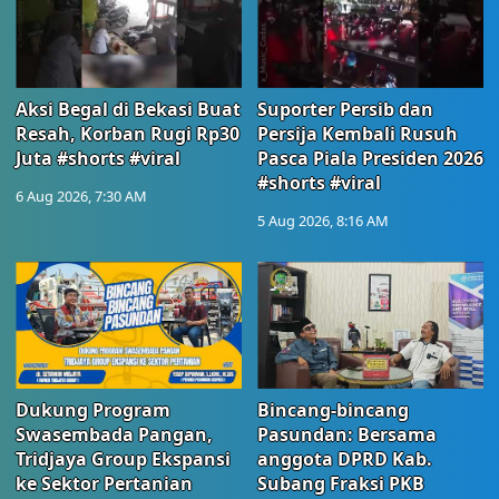
Aksi Begal di Bekasi Buat
Suporter Persib dan
Resah, Korban Rugi Rp30
Persija Kembali Rusuh
Juta #shorts #viral
Pasca Piala Presiden 2026
#shorts #viral
6 Aug 2026, 7:30 AM
5 Aug 2026, 8:16 AM
Dukung Program
Bincang-bincang
Swasembada Pangan,
Pasundan: Bersama
Tridjaya Group Ekspansi
anggota DPRD Kab.
ke Sektor Pertanian
Subang Fraksi PKB