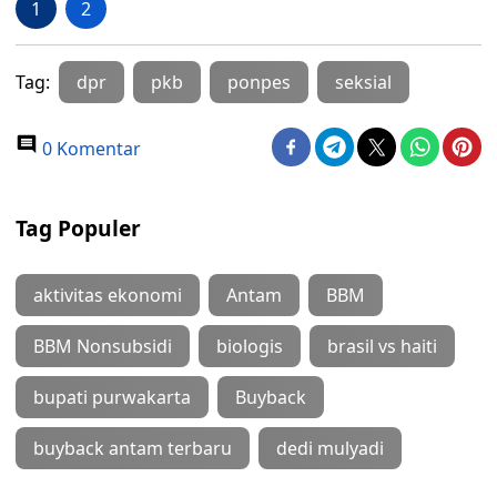
1
2
Tag:
dpr
pkb
ponpes
seksial
0 Komentar
Tag Populer
aktivitas ekonomi
Antam
BBM
BBM Nonsubsidi
biologis
brasil vs haiti
bupati purwakarta
Buyback
buyback antam terbaru
dedi mulyadi