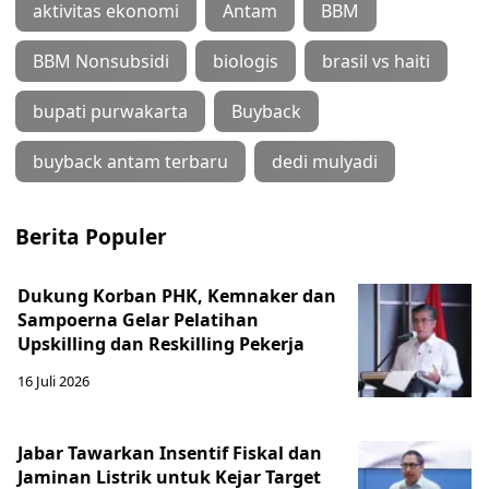
aktivitas ekonomi
Antam
BBM
BBM Nonsubsidi
biologis
brasil vs haiti
bupati purwakarta
Buyback
buyback antam terbaru
dedi mulyadi
Berita Populer
Dukung Korban PHK, Kemnaker dan
Sampoerna Gelar Pelatihan
Upskilling dan Reskilling Pekerja
16 Juli 2026
Jabar Tawarkan Insentif Fiskal dan
Jaminan Listrik untuk Kejar Target