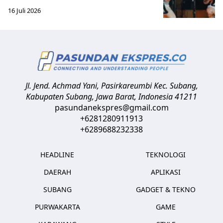
16 Juli 2026
Jl. Jend. Achmad Yani, Pasirkareumbi
Kec. Subang,
Kabupaten Subang, Jawa Barat
,
Indonesia
41211
pasundanekspres@gmail.com
+6281280911913
+6289688232338
HEADLINE
TEKNOLOGI
DAERAH
APLIKASI
SUBANG
GADGET & TEKNO
PURWAKARTA
GAME