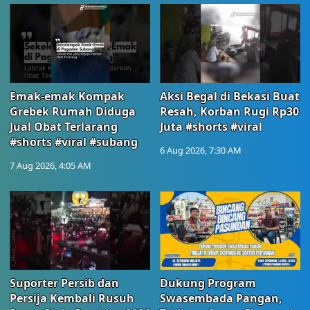
Emak-emak Kompak
Aksi Begal di Bekasi Buat
Grebek Rumah Diduga
Resah, Korban Rugi Rp30
Jual Obat Terlarang
Juta #shorts #viral
#shorts #viral #subang
6 Aug 2026, 7:30 AM
7 Aug 2026, 4:05 AM
Suporter Persib dan
Dukung Program
Persija Kembali Rusuh
Swasembada Pangan,