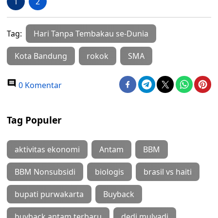
1
2
Tag:
Hari Tanpa Tembakau se-Dunia
Kota Bandung
rokok
SMA
0 Komentar
Tag Populer
aktivitas ekonomi
Antam
BBM
BBM Nonsubsidi
biologis
brasil vs haiti
bupati purwakarta
Buyback
buyback antam terbaru
dedi mulyadi