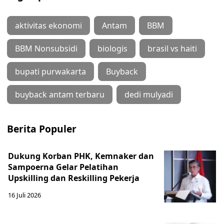
aktivitas ekonomi
Antam
BBM
BBM Nonsubsidi
biologis
brasil vs haiti
bupati purwakarta
Buyback
buyback antam terbaru
dedi mulyadi
Berita Populer
Dukung Korban PHK, Kemnaker dan
Sampoerna Gelar Pelatihan
Upskilling dan Reskilling Pekerja
16 Juli 2026