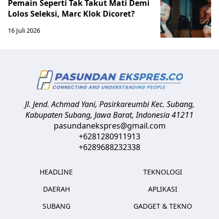
Pemain Seperti Tak Takut Mati Demi
Lolos Seleksi, Marc Klok Dicoret?
16 Juli 2026
Jl. Jend. Achmad Yani, Pasirkareumbi
Kec. Subang,
Kabupaten Subang, Jawa Barat
,
Indonesia
41211
pasundanekspres@gmail.com
+6281280911913
+6289688232338
HEADLINE
TEKNOLOGI
DAERAH
APLIKASI
SUBANG
GADGET & TEKNO