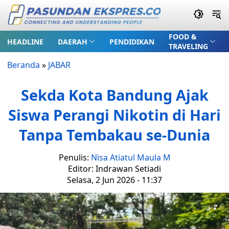
FOOD &
HEADLINE
DAERAH
PENDIDIKAN
TRAVELING
Beranda
»
JABAR
Sekda Kota Bandung Ajak
Siswa Perangi Nikotin di Hari
Tanpa Tembakau se-Dunia
Penulis:
Nisa Atiatul Maula M
Editor: Indrawan Setiadi
Selasa, 2 Jun 2026 - 11:37