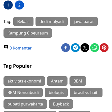
1
2
Tag:
Bekasi
dedi mulyadi
jawa barat
Kampung Cibeureum
0 Komentar
Tag Populer
aktivitas ekonomi
Antam
BBM
BBM Nonsubsidi
biologis
brasil vs haiti
bupati purwakarta
Buyback