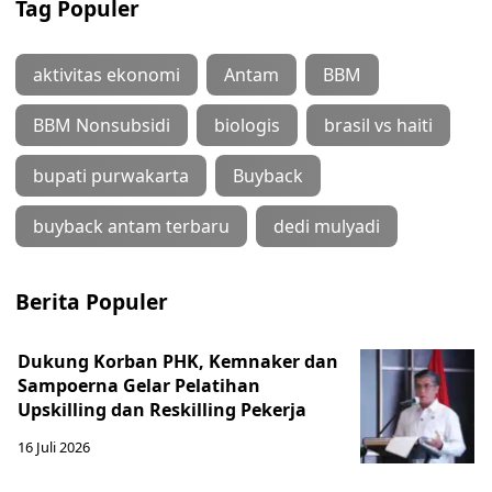
Tag Populer
aktivitas ekonomi
Antam
BBM
BBM Nonsubsidi
biologis
brasil vs haiti
bupati purwakarta
Buyback
buyback antam terbaru
dedi mulyadi
Berita Populer
Dukung Korban PHK, Kemnaker dan
Sampoerna Gelar Pelatihan
Upskilling dan Reskilling Pekerja
16 Juli 2026