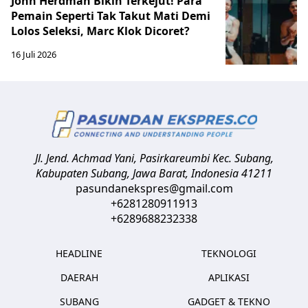
John Herdman Bikin Terkejut! Para
Pemain Seperti Tak Takut Mati Demi
Lolos Seleksi, Marc Klok Dicoret?
16 Juli 2026
Jl. Jend. Achmad Yani, Pasirkareumbi
Kec. Subang,
Kabupaten Subang, Jawa Barat
,
Indonesia
41211
pasundanekspres@gmail.com
+6281280911913
+6289688232338
HEADLINE
TEKNOLOGI
DAERAH
APLIKASI
SUBANG
GADGET & TEKNO