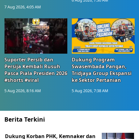
6 Aug 2026, 7:30 AM
7 Aug 2026, 4:05 AM
Suporter Persib dan
Dukung Program
Persija Kembali Rusuh
Swasembada Pangan,
Pasca Piala Presiden 2026
Tridjaya Group Ekspansi
#shorts #viral
ke Sektor Pertanian
5 Aug 2026, 8:16 AM
5 Aug 2026, 7:38 AM
Berita Terkini
Dukung Korban PHK, Kemnaker dan