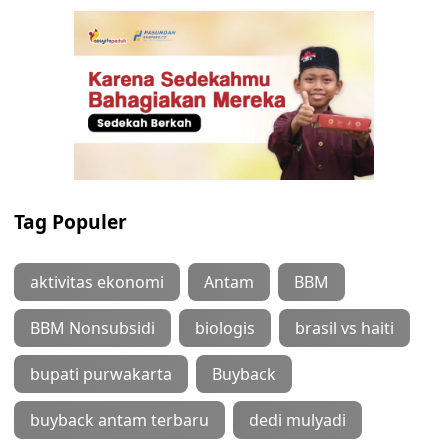
Tag Populer
aktivitas ekonomi
Antam
BBM
BBM Nonsubsidi
biologis
brasil vs haiti
bupati purwakarta
Buyback
buyback antam terbaru
dedi mulyadi