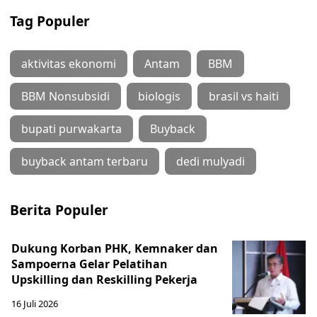
Tag Populer
aktivitas ekonomi
Antam
BBM
BBM Nonsubsidi
biologis
brasil vs haiti
bupati purwakarta
Buyback
buyback antam terbaru
dedi mulyadi
Berita Populer
Dukung Korban PHK, Kemnaker dan
Sampoerna Gelar Pelatihan
Upskilling dan Reskilling Pekerja
16 Juli 2026