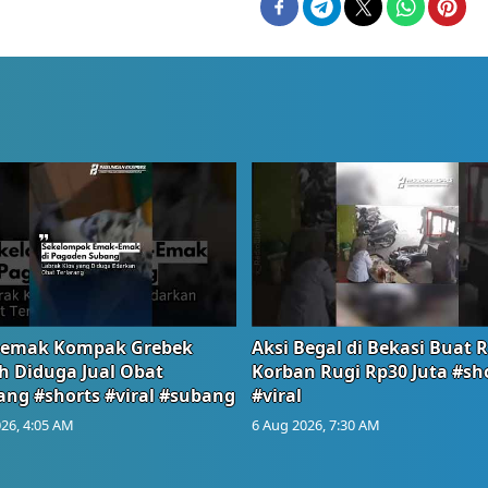
emak Kompak Grebek
Aksi Begal di Bekasi Buat 
 Diduga Jual Obat
Korban Rugi Rp30 Juta #sh
ang #shorts #viral #subang
#viral
26, 4:05 AM
6 Aug 2026, 7:30 AM