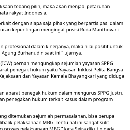
ksaan tebang pilih, maka akan menjadi petaruhan
mata rakyat Indonesia.
erkait dengan siapa saja pihak yang berpartisipasi dalam
nturan kepentingan mengingat posisi Reda Manthovani
 profesional dalam kinerjanya, maka nilai positif untuk
 Agung Burhanudin saat ini,” ujarnya.
h (ICW) pernah mengungkap sejumlah yayasan SPPG
parat penegak hukum yaitu Yayasan Inklusi Pelita Bangsa
 Kejaksaan dan Yayasan Kemala Bhayangkari yang diduga
batan aparat penegak hukum dalam mengurus SPPG justru
an penegakan hukum terkait kasus dalam program
ang ditemukan sejumlah permasalahan, bisa berupa
alik pelaksanaan MBG. Tentu hal ini sangat sulit
lam proses pelaksanaan MBG,” kata Seira dikutip pada