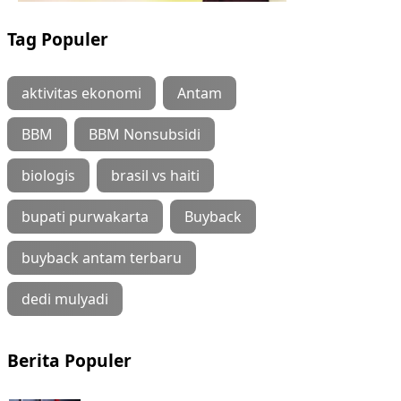
Tag Populer
aktivitas ekonomi
Antam
BBM
BBM Nonsubsidi
biologis
brasil vs haiti
bupati purwakarta
Buyback
buyback antam terbaru
dedi mulyadi
Berita Populer