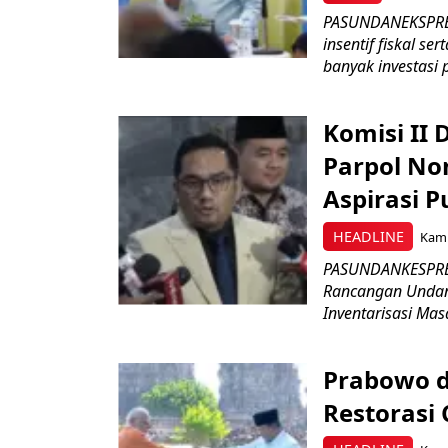
PASUNDANEKSPRES
insentif fiskal s
banyak investasi 
Komisi II
Parpol No
Aspirasi P
HEADLINE
Kami
PASUNDANKESPRES
Rancangan Undan
Inventarisasi Mas
Prabowo d
Restorasi