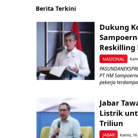
Berita Terkini
Dukung K
Sampoerna
Reskilling
NASIONAL
Kami
PASUNDANEKSPRES
PT HM Sampoerna
pekerja terdampa
Jabar Tawa
Listrik un
Triliun
JABAR
Kamis, 16 