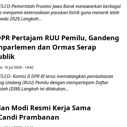
.CO-Pemerintah Provinsi Jawa Barat menawarkan berbagai
erta menjamin ketersediaan pasokan listrik guna menarik lebih
pada 2026.Langkah...
 DPR Pertajam RUU Pemilu, Gandeng
nparlemen dan Ormas Serap
ublik
s, 16 Jul 2026 - 14:42
.CO- Komisi II DPR RI terus mematangkan pembahasan
g-Undang (RUU) Pemilu dengan mempertajam Daftar
alah (DIM).Langkah ini dilakukan...
an Modi Resmi Kerja Sama
 Candi Prambanan