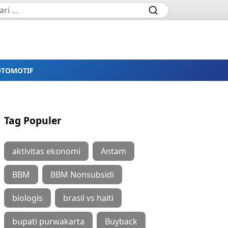
OTOMOTIF
Tag Populer
aktivitas ekonomi
Antam
BBM
BBM Nonsubsidi
biologis
brasil vs haiti
bupati purwakarta
Buyback