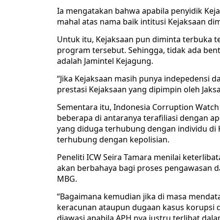
Ia mengatakan bahwa apabila penyidik Keja
mahal atas nama baik intitusi Kejaksaan di
Untuk itu, Kejaksaan pun diminta terbuka t
program tersebut. Sehingga, tidak ada be
adalah Jamintel Kejagung.
“Jika Kejaksaan masih punya indepedensi dan
prestasi Kejaksaan yang dipimpin oleh Jaksa
Sementara itu, Indonesia Corruption Watc
beberapa di antaranya terafiliasi dengan a
yang diduga terhubung dengan individu di
terhubung dengan kepolisian.
Peneliti ICW Seira Tamara menilai keterli
akan berbahaya bagi proses pengawasan d
MBG.
“Bagaimana kemudian jika di masa mendat
keracunan ataupun dugaan kasus korupsi dib
diawasi apabila APH nya justru terlibat da