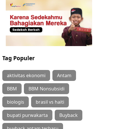
Tag Populer
aktivitas ekonomi
Antam
BBM
BBM Nonsubsidi
biologis
brasil vs haiti
bupati purwakarta
Buyback
buyback antam terbaru