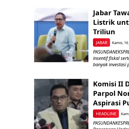
Jabar Tawa
Listrik un
Triliun
JABAR
Kamis, 16 
PASUNDANEKSPRES
insentif fiskal s
banyak investasi 
Komisi II
Parpol No
Aspirasi P
HEADLINE
Kami
PASUNDANKESPRES