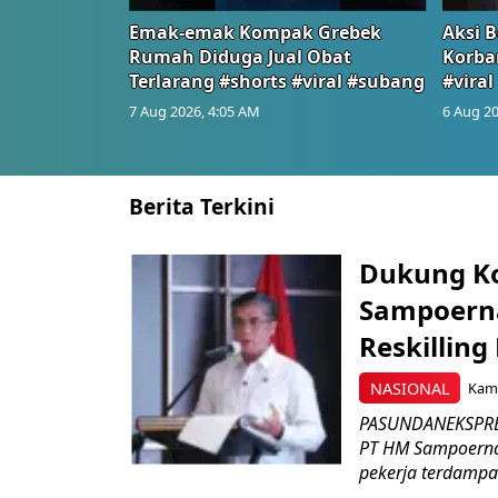
Emak-emak Kompak Grebek
Aksi B
Rumah Diduga Jual Obat
Korba
Terlarang #shorts #viral #subang
#viral
7 Aug 2026, 4:05 AM
6 Aug 20
Berita Terkini
Dukung K
Sampoerna
Reskilling
NASIONAL
Kami
PASUNDANEKSPRES
PT HM Sampoerna
pekerja terdampa