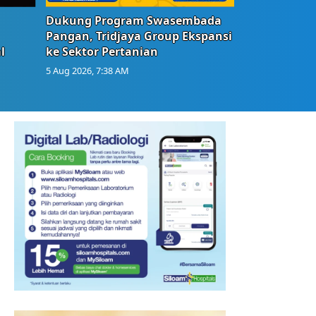
Dukung Program Swasembada
Pangan, Tridjaya Group Ekspansi
l
ke Sektor Pertanian
5 Aug 2026, 7:38 AM