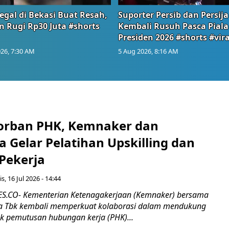
egal di Bekasi Buat Resah,
Suporter Persib dan Persija
n Rugi Rp30 Juta #shorts
Kembali Rusuh Pasca Piala
Presiden 2026 #shorts #vira
26, 7:30 AM
5 Aug 2026, 8:16 AM
orban PHK, Kemnaker dan
 Gelar Pelatihan Upskilling dan
 Pekerja
s, 16 Jul 2026 - 14:44
.CO- Kementerian Ketenagakerjaan (Kemnaker) bersama
 Tbk kembali memperkuat kolaborasi dalam mendukung
k pemutusan hubungan kerja (PHK)...