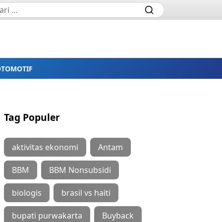
OTOMOTIF
Tag Populer
aktivitas ekonomi
Antam
BBM
BBM Nonsubsidi
biologis
brasil vs haiti
bupati purwakarta
Buyback