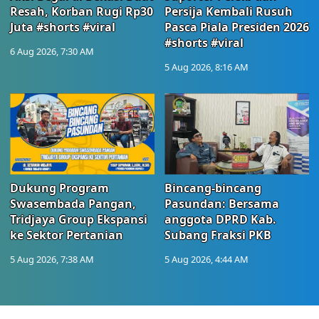
Resah, Korban Rugi Rp30
Persija Kembali Rusuh
Juta #shorts #viral
Pasca Piala Presiden 2026
#shorts #viral
6 Aug 2026, 7:30 AM
5 Aug 2026, 8:16 AM
Dukung Program
Bincang-bincang
Swasembada Pangan,
Pasundan: Bersama
Tridjaya Group Ekspansi
anggota DPRD Kab.
ke Sektor Pertanian
Subang Fraksi PKB
5 Aug 2026, 7:38 AM
5 Aug 2026, 4:44 AM