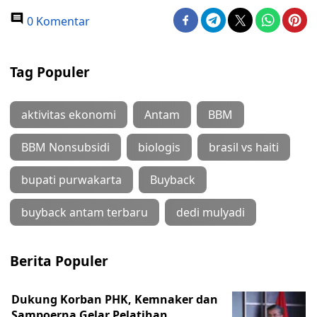
0 Komentar
Tag Populer
aktivitas ekonomi
Antam
BBM
BBM Nonsubsidi
biologis
brasil vs haiti
bupati purwakarta
Buyback
buyback antam terbaru
dedi mulyadi
Berita Populer
Dukung Korban PHK, Kemnaker dan
Sampoerna Gelar Pelatihan