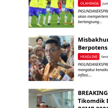
OLAHRAGA
Jum
PASUNDANEKSPRES.
akan mempertemuk
berlangsung...
Misbakhun
Berpotens
HEADLINE
Seni
PASUNDANEKSPRES
mengakui kenaik
inflasi....
BREAKING 
Tikomdik 