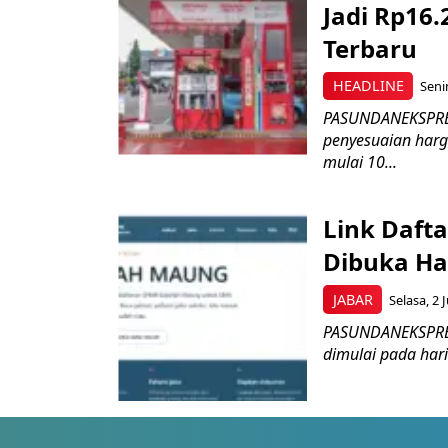
Jadi Rp16.
Terbaru
HEADLINE
Seni
PASUNDANEKSPRES.
penyesuaian harg
mulai 10...
Link Daft
Dibuka Har
JABAR
Selasa, 2 
PASUNDANEKSPRES.
dimulai pada hari