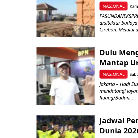
NASIONAL
Kami
PASUNDANEKSPRES
arsitektur buday
Cirebon. Melalui 
Dulu Meng
Mantap Uru
NASIONAL
Sabt
Jakarta – Hadi Su
mendatangi layan
Ruang/Badan...
Jadwal Per
Dunia 202