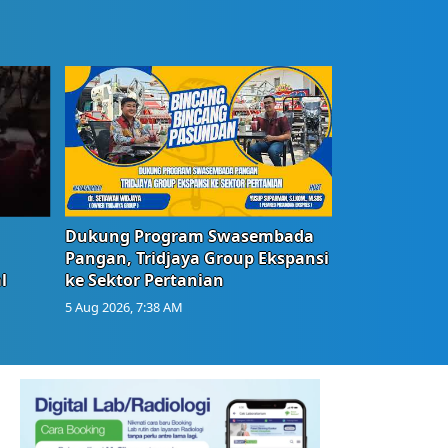
Dukung Program Swasembada
Pangan, Tridjaya Group Ekspansi
l
ke Sektor Pertanian
5 Aug 2026, 7:38 AM