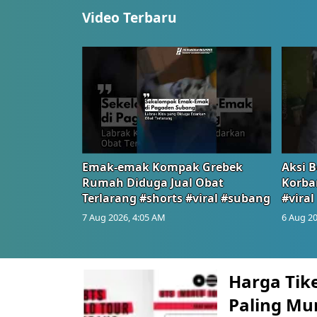
Video Terbaru
Emak-emak Kompak Grebek
Aksi B
Rumah Diduga Jual Obat
Korba
Terlarang #shorts #viral #subang
#viral
7 Aug 2026, 4:05 AM
6 Aug 20
Berita Terkini Lainnya
Harga Tike
Paling Mu