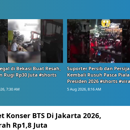
egal di Bekasi Buat Resah,
Suporter Persib dan Persija
n Rugi Rp30 Juta #shorts
Kembali Rusuh Pasca Piala
Presiden 2026 #shorts #vira
26, 7:30 AM
5 Aug 2026, 8:16 AM
t Konser BTS Di Jakarta 2026,
rah Rp1,8 Juta