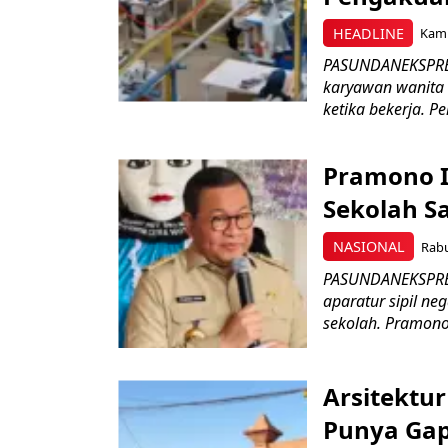
HEADLINE
Kami
PASUNDANEKSPRES
karyawan wanita b
ketika bekerja. P
Pramono I
Sekolah S
NASIONAL
Rabu
PASUNDANEKSPRES
aparatur sipil n
sekolah. Pramono
Arsitektu
Punya Gap