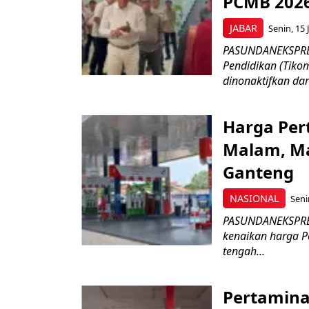
PCMB 202
JABAR
Senin, 15 
PASUNDANEKSPRES
Pendidikan (Tikom
dinonaktifkan dar
Harga Per
Malam, Ma
Ganteng
NASIONAL
Seni
PASUNDANEKSPRES
kenaikan harga Pe
tengah...
Pertamina