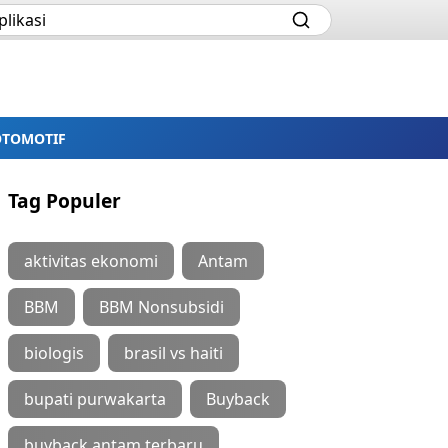
OTOMOTIF
Tag Populer
aktivitas ekonomi
Antam
BBM
BBM Nonsubsidi
biologis
brasil vs haiti
bupati purwakarta
Buyback
buyback antam terbaru