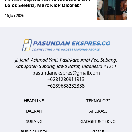
Lolos Seleksi, Marc Klok Dicoret?
16 Juli 2026
Jl. Jend. Achmad Yani, Pasirkareumbi
Kec. Subang,
Kabupaten Subang, Jawa Barat
,
Indonesia
41211
pasundanekspres@gmail.com
+6281280911913
+6289688232338
HEADLINE
TEKNOLOGI
DAERAH
APLIKASI
SUBANG
GADGET & TEKNO
PURWAKARTA
GAME