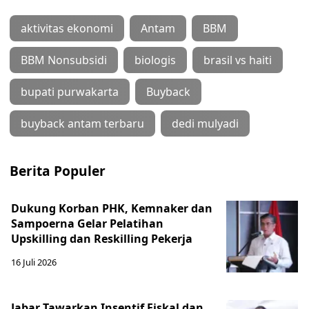
aktivitas ekonomi
Antam
BBM
BBM Nonsubsidi
biologis
brasil vs haiti
bupati purwakarta
Buyback
buyback antam terbaru
dedi mulyadi
Berita Populer
Dukung Korban PHK, Kemnaker dan
Sampoerna Gelar Pelatihan
Upskilling dan Reskilling Pekerja
16 Juli 2026
Jabar Tawarkan Insentif Fiskal dan