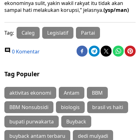
ekonominya sulit, yakin wakil rakyat itu tidak akan
sampai hati melakukan korupsi,” jelasnya.
(ysp/man)
Tag:
Caleg
Legislatif
Partai
0 Komentar
Tag Populer
aktivitas ekonomi
Antam
BBM
BBM Nonsubsidi
biologis
brasil vs haiti
bupati purwakarta
Buyback
buyback antam terbaru
dedi mulyadi