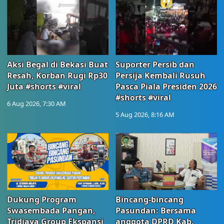
Aksi Begal di Bekasi Buat
Suporter Persib dan
Resah, Korban Rugi Rp30
Persija Kembali Rusuh
Juta #shorts #viral
Pasca Piala Presiden 2026
#shorts #viral
6 Aug 2026, 7:30 AM
5 Aug 2026, 8:16 AM
Dukung Program
Bincang-bincang
Swasembada Pangan,
Pasundan: Bersama
Tridjaya Group Ekspansi
anggota DPRD Kab.