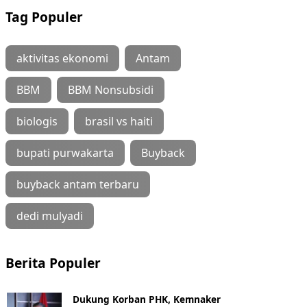
Tag Populer
aktivitas ekonomi
Antam
BBM
BBM Nonsubsidi
biologis
brasil vs haiti
bupati purwakarta
Buyback
buyback antam terbaru
dedi mulyadi
Berita Populer
Dukung Korban PHK, Kemnaker