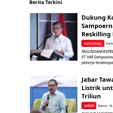
Berita Terkini
Dukung K
Sampoerna
Reskilling
NASIONAL
Kami
PASUNDANEKSPRES
PT HM Sampoerna
pekerja terdampa
Jabar Tawa
Listrik un
Triliun
JABAR
Kamis, 16 