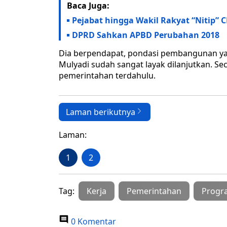
Baca Juga:
Pejabat hingga Wakil Rakyat “Nitip” 
DPRD Sahkan APBD Perubahan 2018
Dia berpendapat, pondasi pembangunan yan
Mulyadi sudah sangat layak dilanjutkan. Seca
pemerintahan terdahulu.
Laman berikutnya
Laman:
1
2
Tag:
Kerja
Pemerintahan
Progr
0 Komentar