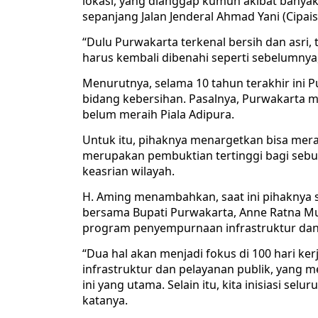
lokasi, yang dianggap kumuh akibat banyak
sepanjang Jalan Jenderal Ahmad Yani (Cipais
“Dulu Purwakarta terkenal bersih dan asri, ta
harus kembali dibenahi seperti sebelumnya,
Menurutnya, selama 10 tahun terakhir ini P
bidang kebersihan. Pasalnya, Purwakarta me
belum meraih Piala Adipura.
Untuk itu, pihaknya menargetkan bisa merai
merupakan pembuktian tertinggi bagi sebu
keasrian wilayah.
H. Aming menambahkan, saat ini pihaknya 
bersama Bupati Purwakarta, Anne Ratna Mus
program penyempurnaan infrastruktur dan 
“Dua hal akan menjadi fokus di 100 hari 
infrastruktur dan pelayanan publik, yang m
ini yang utama. Selain itu, kita inisiasi 
katanya.