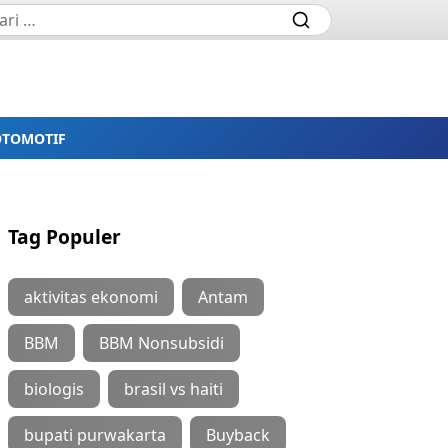
OTOMOTIF
Tag Populer
aktivitas ekonomi
Antam
BBM
BBM Nonsubsidi
biologis
brasil vs haiti
bupati purwakarta
Buyback