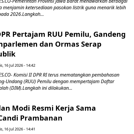
.CO-Pemerintah Provinsi Jawa Barat menawarkan berbagai
erta menjamin ketersediaan pasokan listrik guna menarik lebih
pada 2026.Langkah...
 DPR Pertajam RUU Pemilu, Gandeng
nparlemen dan Ormas Serap
ublik
s, 16 Jul 2026 - 14:42
.CO- Komisi II DPR RI terus mematangkan pembahasan
g-Undang (RUU) Pemilu dengan mempertajam Daftar
alah (DIM).Langkah ini dilakukan...
an Modi Resmi Kerja Sama
 Candi Prambanan
s, 16 Jul 2026 - 14:41