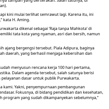
nya sampah yang berserakan. Salah satunya, di
an).
pi kini mulai terlihat semrawut lagi. Karena itu, ini
” kata H. Aming.
urwakarta dikenal sebagai ‘Raja tanpa Mahkota’ di
miliki tata kota yang nyaman, asri dan bersih, namun
h ajang bergengsi tersebut. Piala Adipura, baginya
ah daerah, yang berhasil menjaga kebersihan dan
sudah menyusun rencana kerja 100 hari pertama,
tika. Dalam agenda tersebut, salah satunya berisi
pelayanan dasar untuk publik Purwakarta.
kerja kami. Yakni, penyempurnaan pembangunan
endasar. Fokusnya, di bidang pendidikan dan kesehatan,
seluruh program yang sudah dikampanyekan sebelumnya,”