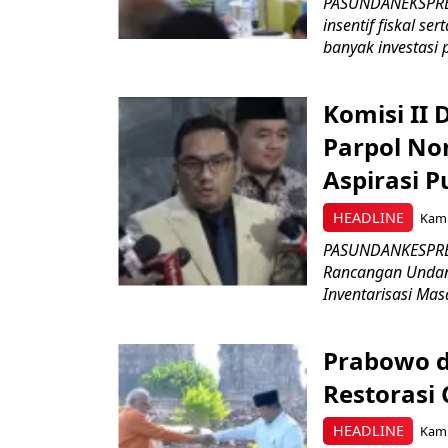
PASUNDANEKSPRES
insentif fiskal s
banyak investasi 
Komisi II
Parpol No
Aspirasi P
HEADLINE
Kami
PASUNDANKESPRES
Rancangan Undan
Inventarisasi Mas
Prabowo d
Restorasi
HEADLINE
Kami