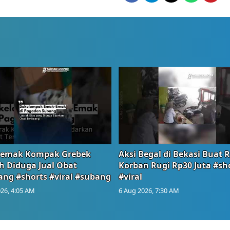
emak Kompak Grebek
Aksi Begal di Bekasi Buat 
 Diduga Jual Obat
Korban Rugi Rp30 Juta #sh
ang #shorts #viral #subang
#viral
26, 4:05 AM
6 Aug 2026, 7:30 AM