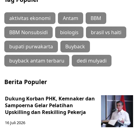
aktivitas ekonomi
Antam
BBM
BBM Nonsubsidi
biologis
brasil vs haiti
bupati purwakarta
Buyback
buyback antam terbaru
dedi mulyadi
Berita Populer
Dukung Korban PHK, Kemnaker dan
Sampoerna Gelar Pelatihan
Upskilling dan Reskilling Pekerja
16 Juli 2026