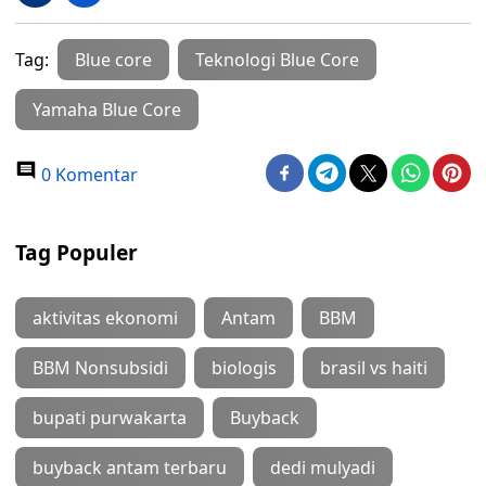
Tag:
Blue core
Teknologi Blue Core
Yamaha Blue Core
0 Komentar
Tag Populer
aktivitas ekonomi
Antam
BBM
BBM Nonsubsidi
biologis
brasil vs haiti
bupati purwakarta
Buyback
buyback antam terbaru
dedi mulyadi