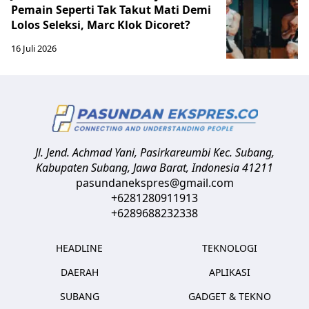
Pemain Seperti Tak Takut Mati Demi
Lolos Seleksi, Marc Klok Dicoret?
16 Juli 2026
Jl. Jend. Achmad Yani, Pasirkareumbi
Kec. Subang,
Kabupaten Subang, Jawa Barat
,
Indonesia
41211
pasundanekspres@gmail.com
+6281280911913
+6289688232338
HEADLINE
TEKNOLOGI
DAERAH
APLIKASI
SUBANG
GADGET & TEKNO