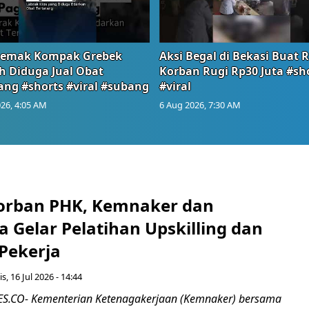
emak Kompak Grebek
Aksi Begal di Bekasi Buat 
 Diduga Jual Obat
Korban Rugi Rp30 Juta #sh
ang #shorts #viral #subang
#viral
26, 4:05 AM
6 Aug 2026, 7:30 AM
orban PHK, Kemnaker dan
 Gelar Pelatihan Upskilling dan
 Pekerja
s, 16 Jul 2026 - 14:44
.CO- Kementerian Ketenagakerjaan (Kemnaker) bersama