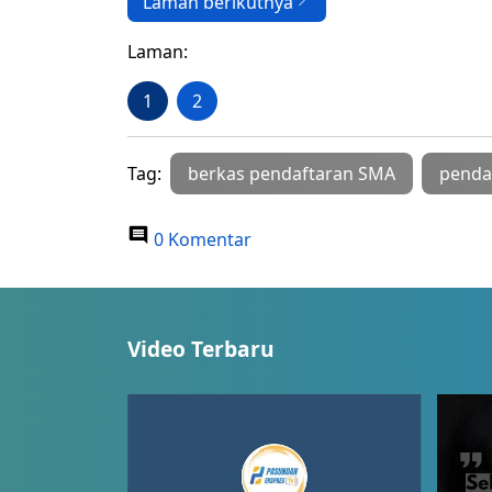
Laman berikutnya
Laman:
1
2
Tag:
berkas pendaftaran SMA
penda
0 Komentar
Video Terbaru