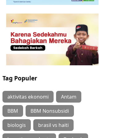
Tag Populer
aktivitas ekonomi
Antam
BBM
BBM Nonsubsidi
biologis
brasil vs haiti