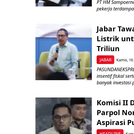
PT HM Sampoerna
pekerja terdampa
Jabar Tawa
Listrik un
Triliun
JABAR
Kamis, 16 
PASUNDANEKSPRES
insentif fiskal s
banyak investasi 
Komisi II
Parpol No
Aspirasi P
HEADLINE
Kami