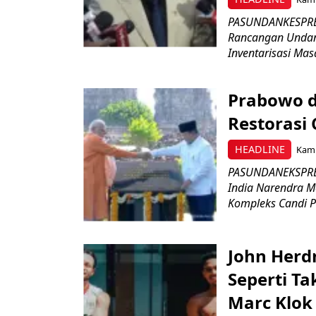
PASUNDANKESPRES
Rancangan Undan
Inventarisasi Mas
Prabowo d
Restorasi
HEADLINE
Kami
PASUNDANEKSPRES
India Narendra M
Kompleks Candi P
John Herd
Seperti Ta
Marc Klok 