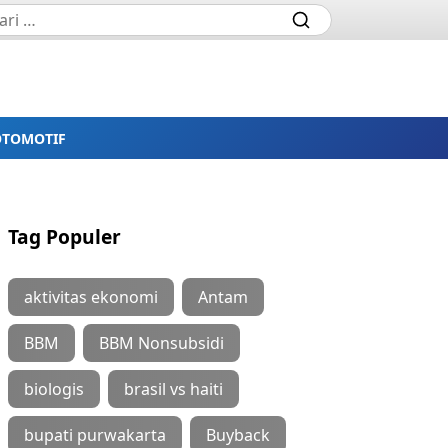
OTOMOTIF
Tag Populer
aktivitas ekonomi
Antam
BBM
BBM Nonsubsidi
biologis
brasil vs haiti
bupati purwakarta
Buyback