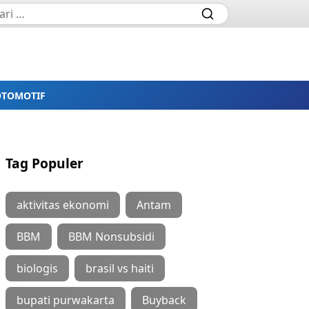
OTOMOTIF
Tag Populer
aktivitas ekonomi
Antam
BBM
BBM Nonsubsidi
biologis
brasil vs haiti
bupati purwakarta
Buyback