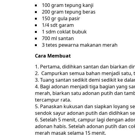
100 gram tepung kanji
200 gram tepung beras
150 gr gula pasir
1/4 sdt garam
1 sdm coklat bubuk
700 ml santan
3 tetes pewarna makanan merah
Cara Membuat
Pertama, didihkan santan dan biarkan din
Campurkan semua bahan menjadi satu, ta
Tuang santan sedikit demi sedikit ke da
Bagi adonan menjadi tiga bagian yang s
merah, biarkan satu adonan putih dan tam
tercampur rata.
Panaskan kukusan dan siapkan loyang ses
sendok sayur adonan putih dan didihkan se
Setelah 5 menit, campur lagi dengan ado
adonan habis. Setelah adonan putih dan co
merah masak selama 15 menit.