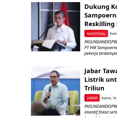
Dukung K
Sampoerna
Reskilling
NASIONAL
Kami
PASUNDANEKSPRES
PT HM Sampoerna
pekerja terdampa
Jabar Tawa
Listrik un
Triliun
JABAR
Kamis, 16 
PASUNDANEKSPRES
insentif fiskal s