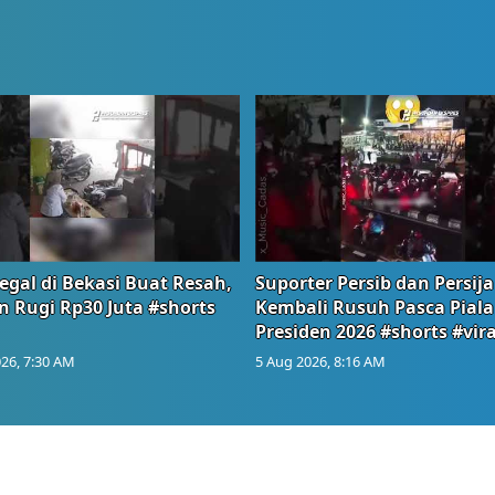
egal di Bekasi Buat Resah,
Suporter Persib dan Persija
n Rugi Rp30 Juta #shorts
Kembali Rusuh Pasca Piala
Presiden 2026 #shorts #vira
26, 7:30 AM
5 Aug 2026, 8:16 AM