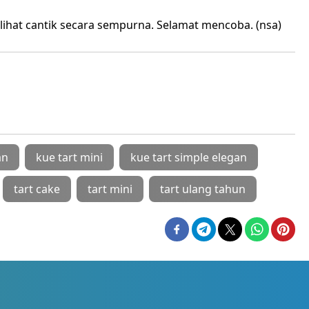
rlihat cantik secara sempurna. Selamat mencoba. (nsa)
an
kue tart mini
kue tart simple elegan
tart cake
tart mini
tart ulang tahun