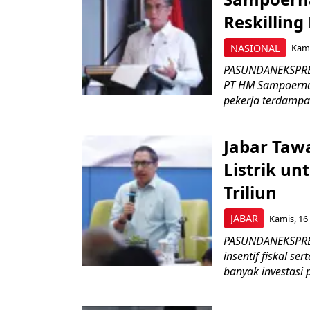
Reskilling
NASIONAL
Kami
PASUNDANEKSPRES
PT HM Sampoerna
pekerja terdampa
Jabar Tawa
Listrik un
Triliun
JABAR
Kamis, 16 
PASUNDANEKSPRES
insentif fiskal s
banyak investasi 