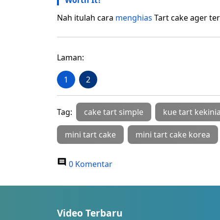
Worth It?
Nah itulah cara
menghias
Tart cake ager te
Laman:
1
2
Tag:
cake tart simple
kue tart kekini
mini tart cake
mini tart cake korea
0 Komentar
Video Terbaru