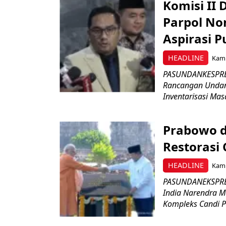
Komisi II
Parpol No
Aspirasi P
HEADLINE
Kami
PASUNDANKESPRES
Rancangan Undan
Inventarisasi Mas
Prabowo d
Restorasi
HEADLINE
Kami
PASUNDANEKSPRES
India Narendra M
Kompleks Candi P