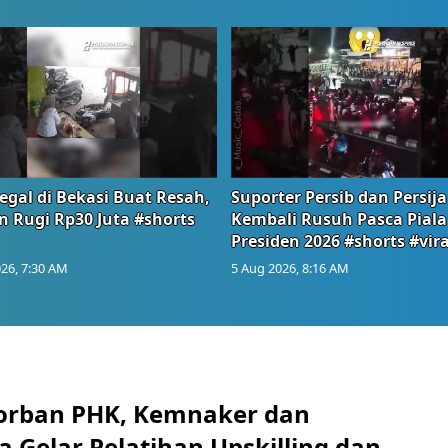
egal di Bekasi Buat Resah,
Suporter Persib dan Persija
n Rugi Rp30 Juta #shorts
Kembali Rusuh Pasca Piala
Presiden 2026 #shorts #vira
26, 7:30 AM
5 Aug 2026, 8:16 AM
orban PHK, Kemnaker dan
 Gelar Pelatihan Upskilling dan