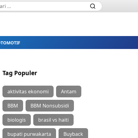
OTOMOTIF
Tag Populer
aktivitas ekonomi
Antam
BBM
BBM Nonsubsidi
biologis
brasil vs haiti
bupati purwakarta
Buyback