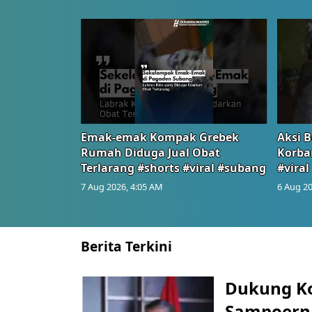
Emak-emak Kompak Grebek
Aksi B
Rumah Diduga Jual Obat
Korba
Terlarang #shorts #viral #subang
#viral
7 Aug 2026, 4:05 AM
6 Aug 20
Berita Terkini
Dukung K
Sampoerna