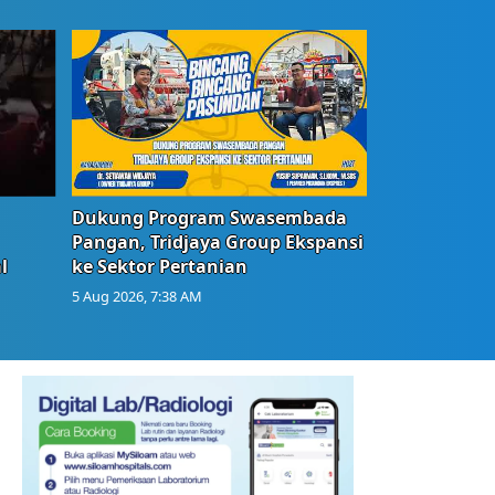
Dukung Program Swasembada
Pangan, Tridjaya Group Ekspansi
l
ke Sektor Pertanian
5 Aug 2026, 7:38 AM