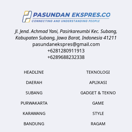
Jl. Jend. Achmad Yani, Pasirkareumbi
Kec. Subang,
Kabupaten Subang, Jawa Barat
,
Indonesia
41211
pasundanekspres@gmail.com
+6281280911913
+6289688232338
HEADLINE
TEKNOLOGI
DAERAH
APLIKASI
SUBANG
GADGET & TEKNO
PURWAKARTA
GAME
KARAWANG
STYLE
BANDUNG
RAGAM