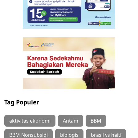
Tag Populer
aktivitas ekonomi
Antam
BBM
BBM Nonsubsidi
biologis
brasil vs haiti