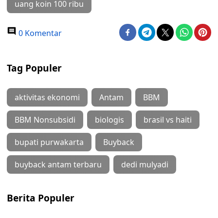
uang koin 100 ribu
0 Komentar
Tag Populer
aktivitas ekonomi
Antam
BBM
BBM Nonsubsidi
biologis
brasil vs haiti
bupati purwakarta
Buyback
buyback antam terbaru
dedi mulyadi
Berita Populer