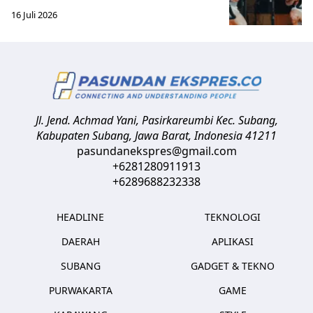
16 Juli 2026
Jl. Jend. Achmad Yani, Pasirkareumbi
Kec. Subang,
Kabupaten Subang, Jawa Barat
,
Indonesia
41211
pasundanekspres@gmail.com
+6281280911913
+6289688232338
HEADLINE
TEKNOLOGI
DAERAH
APLIKASI
SUBANG
GADGET & TEKNO
PURWAKARTA
GAME