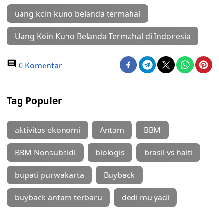
uang koin kuno belanda termahal
Uang Koin Kuno Belanda Termahal di Indonesia
0 Komentar
Tag Populer
aktivitas ekonomi
Antam
BBM
BBM Nonsubsidi
biologis
brasil vs haiti
bupati purwakarta
Buyback
buyback antam terbaru
dedi mulyadi