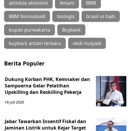
aktivitas ekonomi
Antam
BBM
BBM Nonsubsidi
biologis
brasil vs haiti
bupati purwakarta
Buyback
buyback antam terbaru
dedi mulyadi
Berita Populer
Dukung Korban PHK, Kemnaker dan
Sampoerna Gelar Pelatihan
Upskilling dan Reskilling Pekerja
16 Juli 2026
Jabar Tawarkan Insentif Fiskal dan
Jaminan Listrik untuk Kejar Target