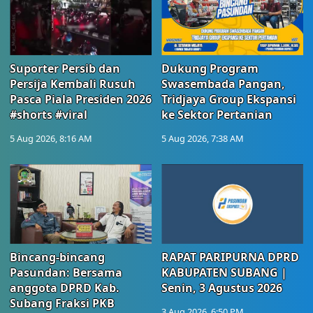
Suporter Persib dan
Dukung Program
Persija Kembali Rusuh
Swasembada Pangan,
Pasca Piala Presiden 2026
Tridjaya Group Ekspansi
#shorts #viral
ke Sektor Pertanian
5 Aug 2026, 8:16 AM
5 Aug 2026, 7:38 AM
Bincang-bincang
RAPAT PARIPURNA DPRD
Pasundan: Bersama
KABUPATEN SUBANG |
anggota DPRD Kab.
Senin, 3 Agustus 2026
Subang Fraksi PKB
3 Aug 2026, 6:50 PM