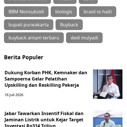
BBM Nonsubsidi
biologis
brasil vs haiti
bupati purwakarta
Buyback
buyback antam terbaru
dedi mulyadi
Berita Populer
Dukung Korban PHK, Kemnaker dan
Sampoerna Gelar Pelatihan
Upskilling dan Reskilling Pekerja
16 Juli 2026
Jabar Tawarkan Insentif Fiskal dan
Jaminan Listrik untuk Kejar Target
Investasi Rp314 Triliun