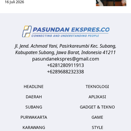
16 Juli 2026
Jl. Jend. Achmad Yani, Pasirkareumbi
Kec. Subang,
Kabupaten Subang, Jawa Barat
,
Indonesia
41211
pasundanekspres@gmail.com
+6281280911913
+6289688232338
HEADLINE
TEKNOLOGI
DAERAH
APLIKASI
SUBANG
GADGET & TEKNO
PURWAKARTA
GAME
KARAWANG
STYLE