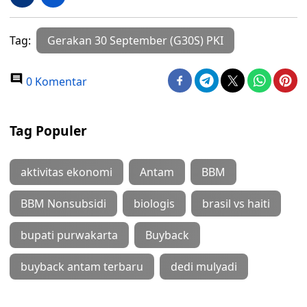
Tag:
Gerakan 30 September (G30S) PKI
0 Komentar
Tag Populer
aktivitas ekonomi
Antam
BBM
BBM Nonsubsidi
biologis
brasil vs haiti
bupati purwakarta
Buyback
buyback antam terbaru
dedi mulyadi