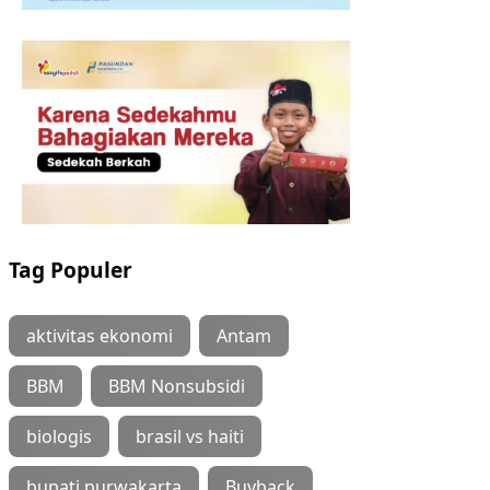
Tag Populer
aktivitas ekonomi
Antam
BBM
BBM Nonsubsidi
biologis
brasil vs haiti
bupati purwakarta
Buyback