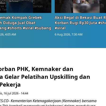
emak Kompak Grebek
Aksi Begal di Bekasi Buat 
 Diduga Jual Obat
Korban Rugi Rp30 Juta #sh
ang #shorts #viral #subang
#viral
26, 4:05 AM
6 Aug 2026, 7:30 AM
orban PHK, Kemnaker dan
 Gelar Pelatihan Upskilling dan
 Pekerja
s, 16 Jul 2026 - 14:44
.CO- Kementerian Ketenagakerjaan (Kemnaker) bersama