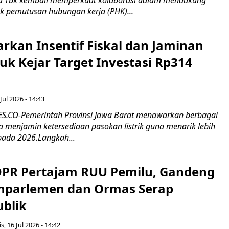
 Tbk kembali memperkuat kolaborasi dalam mendukung
k pemutusan hubungan kerja (PHK)...
rkan Insentif Fiskal dan Jaminan
tuk Kejar Target Investasi Rp314
Jul 2026 - 14:43
.CO-Pemerintah Provinsi Jawa Barat menawarkan berbagai
erta menjamin ketersediaan pasokan listrik guna menarik lebih
pada 2026.Langkah...
 DPR Pertajam RUU Pemilu, Gandeng
nparlemen dan Ormas Serap
ublik
s, 16 Jul 2026 - 14:42