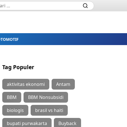
OTOMOTIF
Tag Populer
aktivitas ekonomi
Antam
BBM
BBM Nonsubsidi
biologis
brasil vs haiti
bupati purwakarta
Buyback