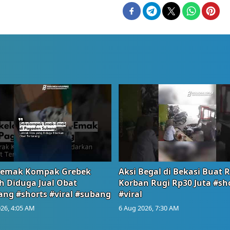
emak Kompak Grebek
Aksi Begal di Bekasi Buat 
 Diduga Jual Obat
Korban Rugi Rp30 Juta #sh
ang #shorts #viral #subang
#viral
26, 4:05 AM
6 Aug 2026, 7:30 AM