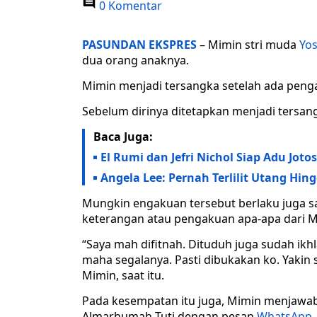
0 Komentar
PASUNDAN EKSPRES
– Mimin stri muda
Yo
dua orang anaknya.
Mimin menjadi tersangka setelah ada peng
Sebelum dirinya ditetapkan menjadi tersan
Baca Juga:
El Rumi dan Jefri Nichol Siap Adu Jo
Angela Lee: Pernah Terlilit Utang H
Mungkin engakuan tersebut berlaku juga sa
keterangan atau pengakuan apa-apa dari Mim
“Saya mah difitnah. Dituduh juga sudah ikh
maha segalanya. Pasti dibukakan ko. Yakin 
Mimin, saat itu.
Pada kesempatan itu juga, Mimin menjawab 
Almarhumah Tuti dengan pesan
WhatsApp
.