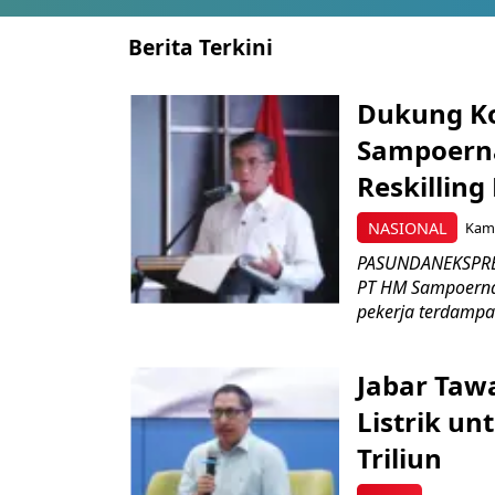
Berita Terkini
Dukung K
Sampoerna
Reskilling
NASIONAL
Kami
PASUNDANEKSPRES
PT HM Sampoerna
pekerja terdampa
Jabar Tawa
Listrik un
Triliun