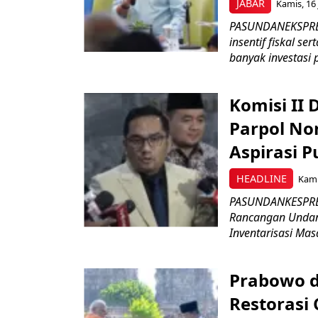
JABAR
Kamis, 16 
PASUNDANEKSPRES
insentif fiskal s
banyak investasi 
Komisi II
Parpol No
Aspirasi P
HEADLINE
Kami
PASUNDANKESPRES
Rancangan Undan
Inventarisasi Mas
Prabowo d
Restorasi