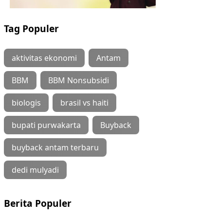
Tag Populer
aktivitas ekonomi
Antam
BBM
BBM Nonsubsidi
biologis
brasil vs haiti
bupati purwakarta
Buyback
buyback antam terbaru
dedi mulyadi
Berita Populer