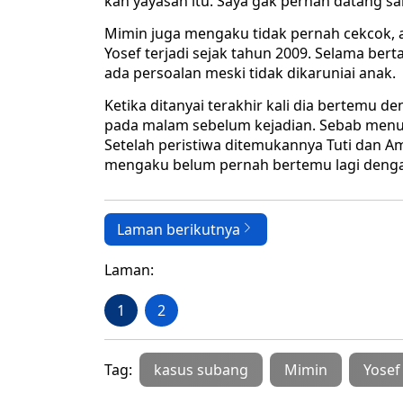
kan yayasan itu. Saya gak pernah datang sama
Mimin juga mengaku tidak pernah cekcok, 
Yosef terjadi sejak tahun 2009. Selama bert
ada persoalan meski tidak dikaruniai anak.
Ketika ditanyai terakhir kali dia bertemu
pada malam sebelum kejadian. Sebab menu
Setelah peristiwa ditemukannya Tuti dan Am
mengaku belum pernah bertemu lagi denga
Laman berikutnya
Laman:
1
2
Tag:
kasus subang
Mimin
Yosef