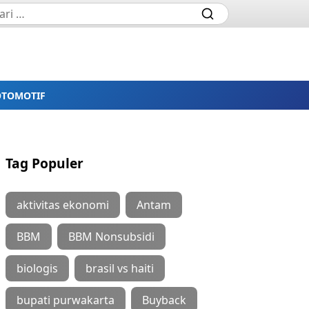
OTOMOTIF
Tag Populer
aktivitas ekonomi
Antam
BBM
BBM Nonsubsidi
biologis
brasil vs haiti
bupati purwakarta
Buyback