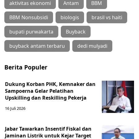
aktivitas ekonomi
Antam
BBM
BBM Nonsubsidi
biologis
brasil vs haiti
bupati purwakarta
Buyback
buyback antam terbaru
dedi mulyadi
Berita Populer
Dukung Korban PHK, Kemnaker dan
Sampoerna Gelar Pelatihan
Upskilling dan Reskilling Pekerja
16 Juli 2026
Jabar Tawarkan Insentif Fiskal dan
Jaminan Listrik untuk Kejar Target