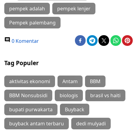
pempek adalah
pempek lenjer
Pempek palembang
0 Komentar
Tag Populer
aktivitas ekonomi
Antam
BBM
BBM Nonsubsidi
biologis
brasil vs haiti
bupati purwakarta
Buyback
buyback antam terbaru
dedi mulyadi