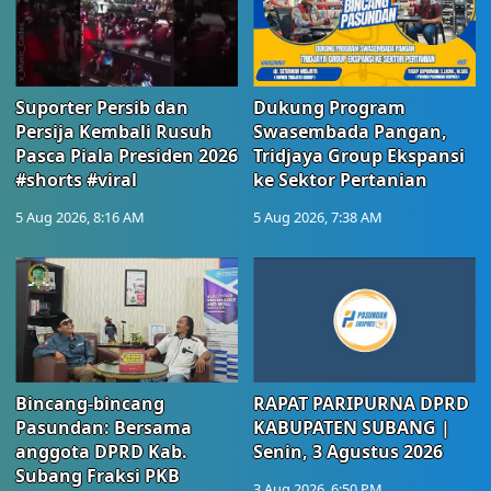
Suporter Persib dan
Dukung Program
Persija Kembali Rusuh
Swasembada Pangan,
Pasca Piala Presiden 2026
Tridjaya Group Ekspansi
#shorts #viral
ke Sektor Pertanian
5 Aug 2026, 8:16 AM
5 Aug 2026, 7:38 AM
Bincang-bincang
RAPAT PARIPURNA DPRD
Pasundan: Bersama
KABUPATEN SUBANG |
anggota DPRD Kab.
Senin, 3 Agustus 2026
Subang Fraksi PKB
3 Aug 2026, 6:50 PM