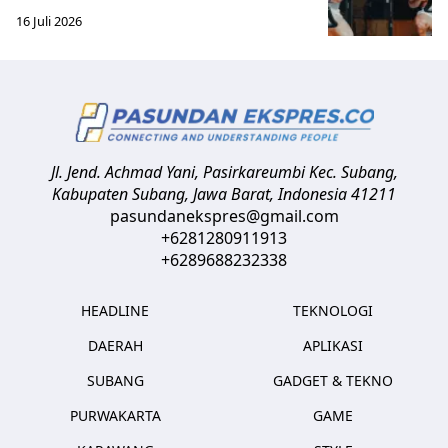
16 Juli 2026
Jl. Jend. Achmad Yani, Pasirkareumbi
Kec. Subang,
Kabupaten Subang, Jawa Barat
,
Indonesia
41211
pasundanekspres@gmail.com
+6281280911913
+6289688232338
HEADLINE
TEKNOLOGI
DAERAH
APLIKASI
SUBANG
GADGET & TEKNO
PURWAKARTA
GAME