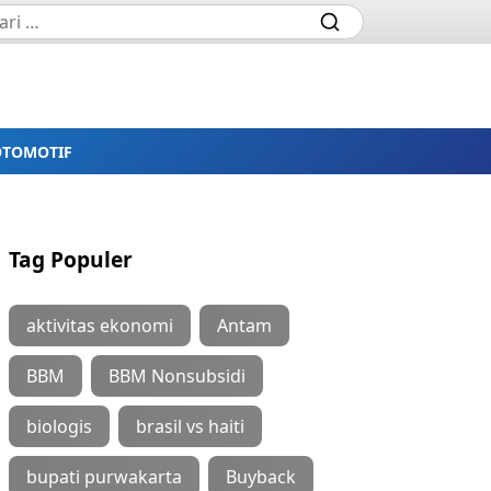
OTOMOTIF
Tag Populer
aktivitas ekonomi
Antam
BBM
BBM Nonsubsidi
biologis
brasil vs haiti
bupati purwakarta
Buyback