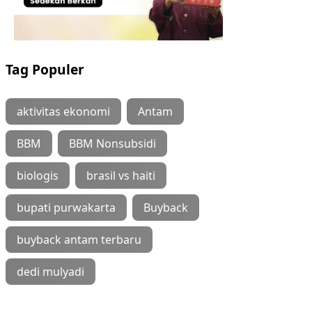
Tag Populer
aktivitas ekonomi
Antam
BBM
BBM Nonsubsidi
biologis
brasil vs haiti
bupati purwakarta
Buyback
buyback antam terbaru
dedi mulyadi