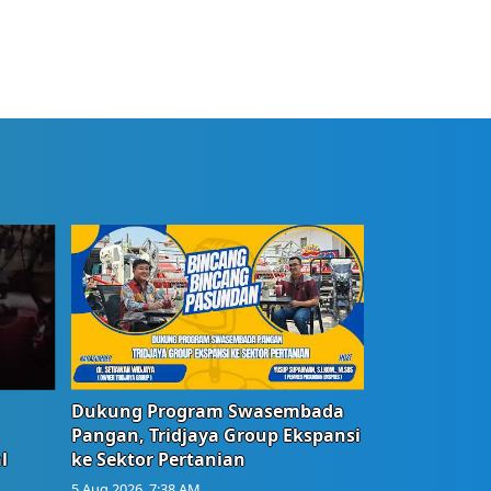
Dukung Program Swasembada
Pangan, Tridjaya Group Ekspansi
l
ke Sektor Pertanian
5 Aug 2026, 7:38 AM