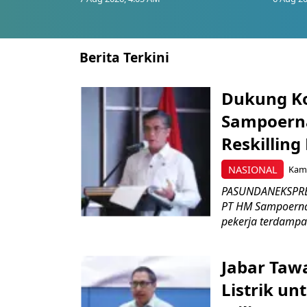
Berita Terkini
Dukung K
Sampoerna
Reskilling
NASIONAL
Kami
PASUNDANEKSPRES
PT HM Sampoerna
pekerja terdampa
Jabar Tawa
Listrik un