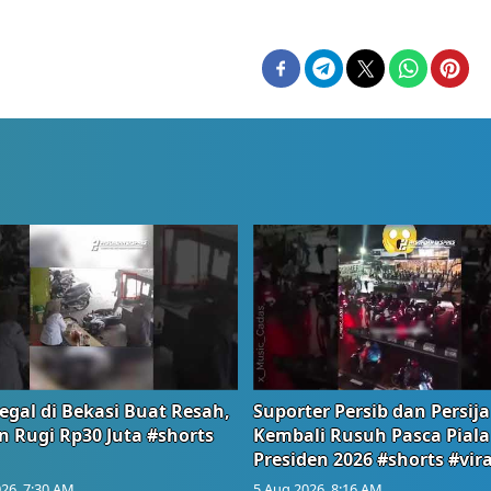
egal di Bekasi Buat Resah,
Suporter Persib dan Persija
n Rugi Rp30 Juta #shorts
Kembali Rusuh Pasca Piala
Presiden 2026 #shorts #vira
26, 7:30 AM
5 Aug 2026, 8:16 AM