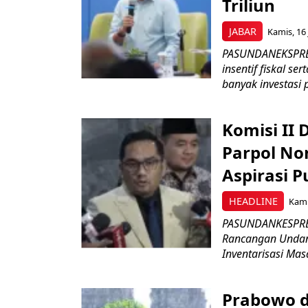
Triliun
JABAR
Kamis, 16 
PASUNDANEKSPRES
insentif fiskal s
banyak investasi 
Komisi II
Parpol No
Aspirasi P
HEADLINE
Kami
PASUNDANKESPRES
Rancangan Undan
Inventarisasi Mas
Prabowo d