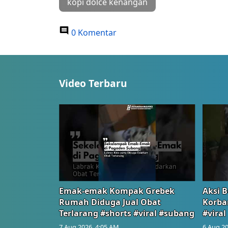
kopi dolce kenangan
0 Komentar
Video Terbaru
Emak-emak Kompak Grebek
Aksi B
Rumah Diduga Jual Obat
Korba
Terlarang #shorts #viral #subang
#viral
7 Aug 2026, 4:05 AM
6 Aug 20