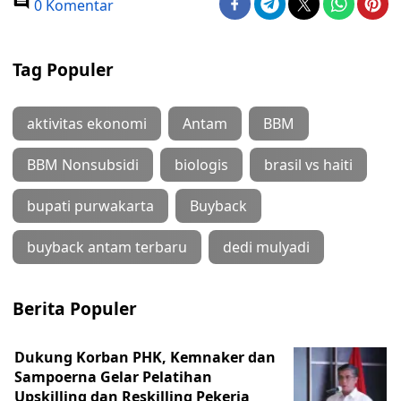
0 Komentar
Tag Populer
aktivitas ekonomi
Antam
BBM
BBM Nonsubsidi
biologis
brasil vs haiti
bupati purwakarta
Buyback
buyback antam terbaru
dedi mulyadi
Berita Populer
Dukung Korban PHK, Kemnaker dan
Sampoerna Gelar Pelatihan
Upskilling dan Reskilling Pekerja