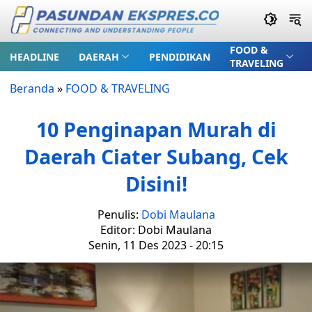
FOOD &
HEADLINE
DAERAH
PENDIDIKAN
TRAVELING
Beranda
»
FOOD & TRAVELING
10 Penginapan Murah di
Daerah Ciater Subang, Cek
Disini!
Penulis:
Dobi Maulana
Editor: Dobi Maulana
Senin, 11 Des 2023 - 20:15