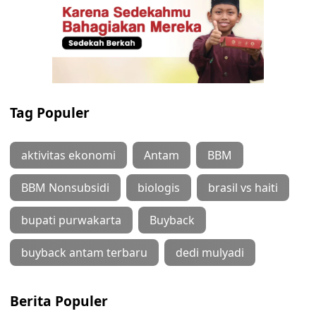
Tag Populer
aktivitas ekonomi
Antam
BBM
BBM Nonsubsidi
biologis
brasil vs haiti
bupati purwakarta
Buyback
buyback antam terbaru
dedi mulyadi
Berita Populer