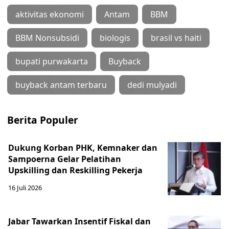
aktivitas ekonomi
Antam
BBM
BBM Nonsubsidi
biologis
brasil vs haiti
bupati purwakarta
Buyback
buyback antam terbaru
dedi mulyadi
Berita Populer
Dukung Korban PHK, Kemnaker dan
Sampoerna Gelar Pelatihan
Upskilling dan Reskilling Pekerja
16 Juli 2026
Jabar Tawarkan Insentif Fiskal dan