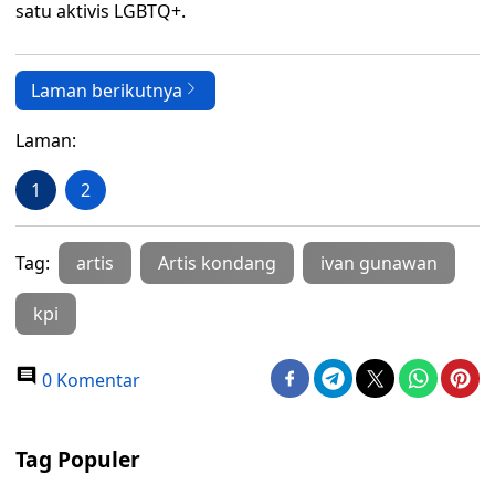
satu aktivis LGBTQ+.
Laman berikutnya
Laman:
1
2
Tag:
artis
Artis kondang
ivan gunawan
kpi
0 Komentar
Tag Populer