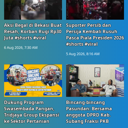
Aksi Begal di Bekasi Buat
Suporter Persib dan
Resah, Korban Rugi Rp30
Persija Kembali Rusuh
Juta #shorts #viral
Pasca Piala Presiden 2026
#shorts #viral
6 Aug 2026, 7:30 AM
5 Aug 2026, 8:16 AM
Dukung Program
Bincang-bincang
Swasembada Pangan,
Pasundan: Bersama
Tridjaya Group Ekspansi
anggota DPRD Kab.
ke Sektor Pertanian
Subang Fraksi PKB