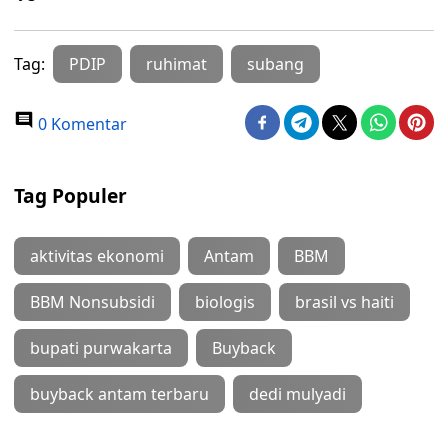
Tag:
PDIP
ruhimat
subang
0 Komentar
Tag Populer
aktivitas ekonomi
Antam
BBM
BBM Nonsubsidi
biologis
brasil vs haiti
bupati purwakarta
Buyback
buyback antam terbaru
dedi mulyadi