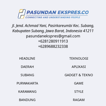
Jl. Jend. Achmad Yani, Pasirkareumbi
Kec. Subang,
Kabupaten Subang, Jawa Barat
,
Indonesia
41211
pasundanekspres@gmail.com
+6281280911913
+6289688232338
HEADLINE
TEKNOLOGI
DAERAH
APLIKASI
SUBANG
GADGET & TEKNO
PURWAKARTA
GAME
KARAWANG
STYLE
BANDUNG
RAGAM