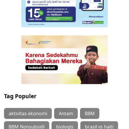
Tag Populer
aktivitas ekonomi
Antam
BBM
BBM Nonsubsidi
biologis
brasil vs haiti