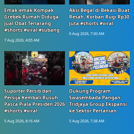
Emak-emak Kompak
Aksi Begal di Bekasi Buat
Grebek Rumah Diduga
Resah, Korban Rugi Rp30
Jual Obat Terlarang
Juta #shorts #viral
#shorts #viral #subang
6 Aug 2026, 7:30 AM
7 Aug 2026, 4:05 AM
Suporter Persib dan
Dukung Program
Persija Kembali Rusuh
Swasembada Pangan,
Pasca Piala Presiden 2026
Tridjaya Group Ekspansi
#shorts #viral
ke Sektor Pertanian
5 Aug 2026, 8:16 AM
5 Aug 2026, 7:38 AM