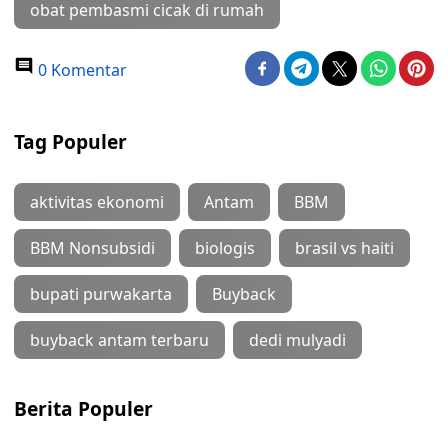
obat pembasmi cicak di rumah
0 Komentar
Tag Populer
aktivitas ekonomi
Antam
BBM
BBM Nonsubsidi
biologis
brasil vs haiti
bupati purwakarta
Buyback
buyback antam terbaru
dedi mulyadi
Berita Populer