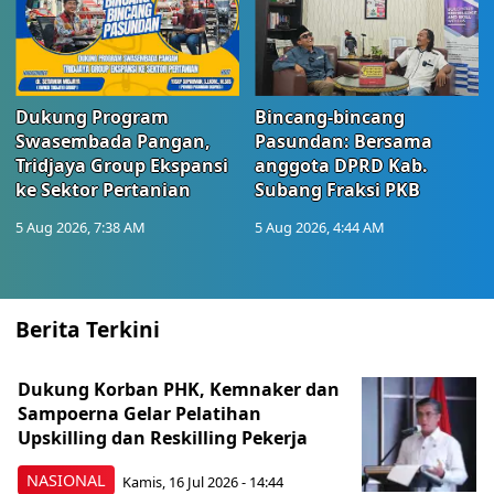
Dukung Program
Bincang-bincang
Swasembada Pangan,
Pasundan: Bersama
Tridjaya Group Ekspansi
anggota DPRD Kab.
ke Sektor Pertanian
Subang Fraksi PKB
5 Aug 2026, 7:38 AM
5 Aug 2026, 4:44 AM
Berita Terkini
Dukung Korban PHK, Kemnaker dan
Sampoerna Gelar Pelatihan
Upskilling dan Reskilling Pekerja
NASIONAL
Kamis, 16 Jul 2026 - 14:44