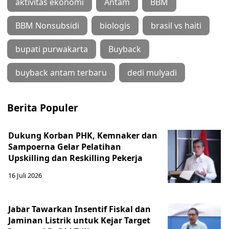
aktivitas ekonomi
Antam
BBM
BBM Nonsubsidi
biologis
brasil vs haiti
bupati purwakarta
Buyback
buyback antam terbaru
dedi mulyadi
Berita Populer
Dukung Korban PHK, Kemnaker dan
Sampoerna Gelar Pelatihan
Upskilling dan Reskilling Pekerja
16 Juli 2026
Jabar Tawarkan Insentif Fiskal dan
Jaminan Listrik untuk Kejar Target