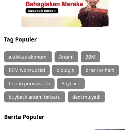
Tag Populer
aktivitas ekonomi
Antam
BBM
BBM Nonsubsidi
biologis
brasil vs haiti
bupati purwakarta
Buyback
buyback antam terbaru
dedi mulyadi
Berita Populer