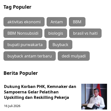
Tag Populer
aktivitas ekonomi
Antam
BBM
BBM Nonsubsidi
biologis
brasil vs haiti
bupati purwakarta
Buyback
buyback antam terbaru
dedi mulyadi
Berita Populer
Dukung Korban PHK, Kemnaker dan
Sampoerna Gelar Pelatihan
Upskilling dan Reskilling Pekerja
16 Juli 2026