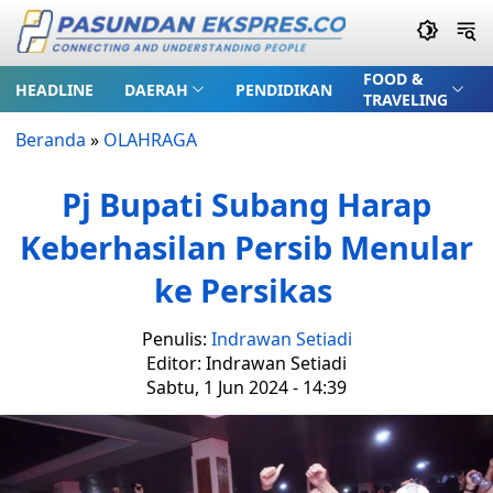
FOOD &
HEADLINE
DAERAH
PENDIDIKAN
TRAVELING
Beranda
»
OLAHRAGA
Pj Bupati Subang Harap
Keberhasilan Persib Menular
ke Persikas
Penulis:
Indrawan Setiadi
Editor: Indrawan Setiadi
Sabtu, 1 Jun 2024 - 14:39