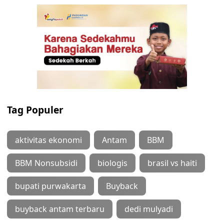
Tag Populer
aktivitas ekonomi
Antam
BBM
BBM Nonsubsidi
biologis
brasil vs haiti
bupati purwakarta
Buyback
buyback antam terbaru
dedi mulyadi