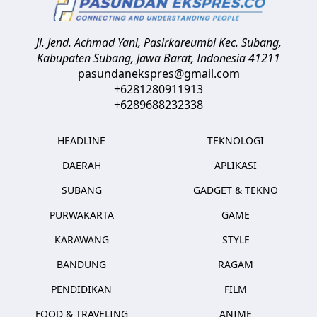
Jl. Jend. Achmad Yani, Pasirkareumbi
Kec. Subang,
Kabupaten Subang, Jawa Barat
,
Indonesia
41211
pasundanekspres@gmail.com
+6281280911913
+6289688232338
HEADLINE
TEKNOLOGI
DAERAH
APLIKASI
SUBANG
GADGET & TEKNO
PURWAKARTA
GAME
KARAWANG
STYLE
BANDUNG
RAGAM
PENDIDIKAN
FILM
FOOD & TRAVELING
ANIME