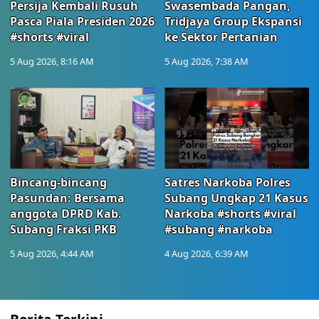
Persija Kembali Rusuh
Swasembada Pangan,
Pasca Piala Presiden 2026
Tridjaya Group Ekspansi
#shorts #viral
ke Sektor Pertanian
5 Aug 2026, 8:16 AM
5 Aug 2026, 7:38 AM
Bincang-bincang
Satres Narkoba Polres
Pasundan: Bersama
Subang Ungkap 21 Kasus
anggota DPRD Kab.
Narkoba #shorts #viral
Subang Fraksi PKB
#subang #narkoba
5 Aug 2026, 4:44 AM
4 Aug 2026, 6:39 AM