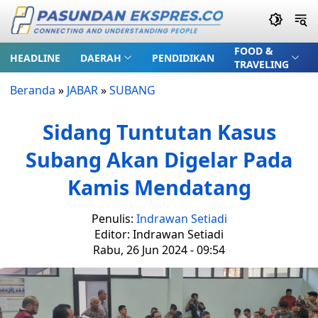
FOOD &
HEADLINE
DAERAH
PENDIDIKAN
TRAVELING
Beranda
»
JABAR
»
SUBANG
Sidang Tuntutan Kasus
Subang Akan Digelar Pada
Kamis Mendatang
Penulis:
Indrawan Setiadi
Editor: Indrawan Setiadi
Rabu, 26 Jun 2024 - 09:54