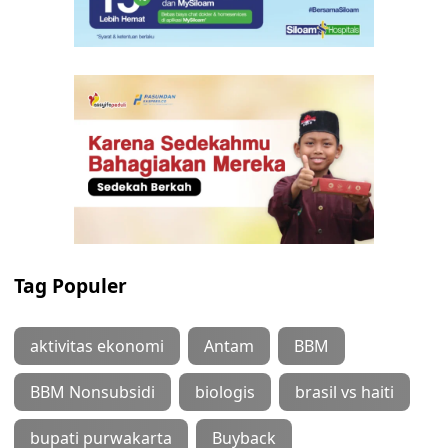
Tag Populer
aktivitas ekonomi
Antam
BBM
BBM Nonsubsidi
biologis
brasil vs haiti
bupati purwakarta
Buyback