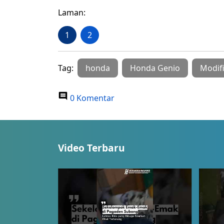
Laman:
1
2
Tag:
honda
Honda Genio
Modifi
0 Komentar
Video Terbaru