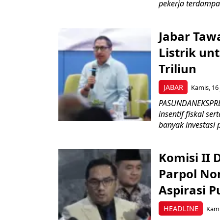
pekerja terdampa
Jabar Tawa
Listrik un
Triliun
JABAR
Kamis, 16 
PASUNDANEKSPRES
insentif fiskal s
banyak investasi 
Komisi II
Parpol No
Aspirasi P
HEADLINE
Kami