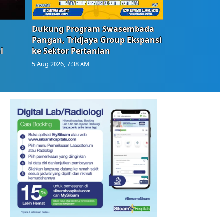
Dukung Program Swasembada
Pangan, Tridjaya Group Ekspansi
l
ke Sektor Pertanian
5 Aug 2026, 7:38 AM