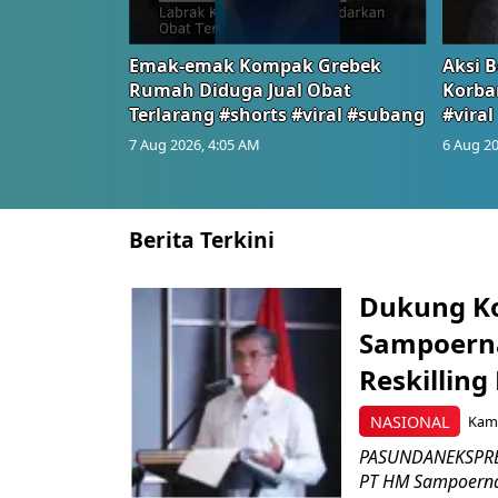
Emak-emak Kompak Grebek
Aksi B
Rumah Diduga Jual Obat
Korba
Terlarang #shorts #viral #subang
#viral
7 Aug 2026, 4:05 AM
6 Aug 20
Berita Terkini
Dukung K
Sampoerna
Reskilling
NASIONAL
Kami
PASUNDANEKSPRES
PT HM Sampoerna