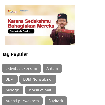
Tag Populer
aktivitas ekonomi
Antam
BBM
BBM Nonsubsidi
biologis
brasil vs haiti
bupati purwakarta
Buyback