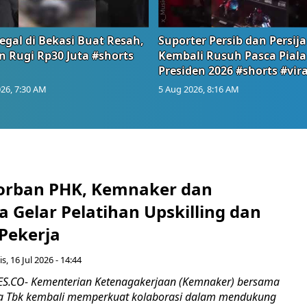
egal di Bekasi Buat Resah,
Suporter Persib dan Persija
n Rugi Rp30 Juta #shorts
Kembali Rusuh Pasca Piala
Presiden 2026 #shorts #vira
26, 7:30 AM
5 Aug 2026, 8:16 AM
orban PHK, Kemnaker dan
 Gelar Pelatihan Upskilling dan
 Pekerja
s, 16 Jul 2026 - 14:44
.CO- Kementerian Ketenagakerjaan (Kemnaker) bersama
 Tbk kembali memperkuat kolaborasi dalam mendukung