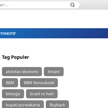
OTOMOTIF
Tag Populer
aktivitas ekonomi
Antam
BBM
BBM Nonsubsidi
biologis
brasil vs haiti
bupati purwakarta
Buyback