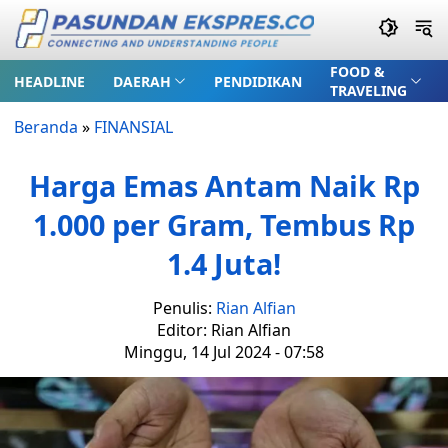
FOOD &
HEADLINE
DAERAH
PENDIDIKAN
TRAVELING
Beranda
»
FINANSIAL
Harga Emas Antam Naik Rp
1.000 per Gram, Tembus Rp
1.4 Juta!
Penulis:
Rian Alfian
Editor: Rian Alfian
Minggu, 14 Jul 2024 - 07:58