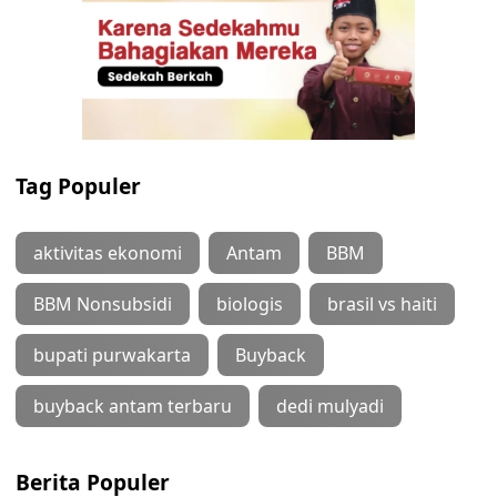
Tag Populer
aktivitas ekonomi
Antam
BBM
BBM Nonsubsidi
biologis
brasil vs haiti
bupati purwakarta
Buyback
buyback antam terbaru
dedi mulyadi
Berita Populer