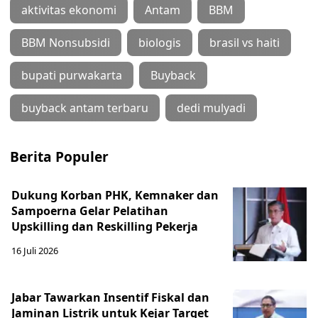
aktivitas ekonomi
Antam
BBM
BBM Nonsubsidi
biologis
brasil vs haiti
bupati purwakarta
Buyback
buyback antam terbaru
dedi mulyadi
Berita Populer
Dukung Korban PHK, Kemnaker dan
Sampoerna Gelar Pelatihan
Upskilling dan Reskilling Pekerja
16 Juli 2026
Jabar Tawarkan Insentif Fiskal dan
Jaminan Listrik untuk Kejar Target