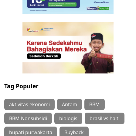
Tag Populer
aktivitas ekonomi
Antam
BBM
BBM Nonsubsidi
biologis
brasil vs haiti
bupati purwakarta
Buyback