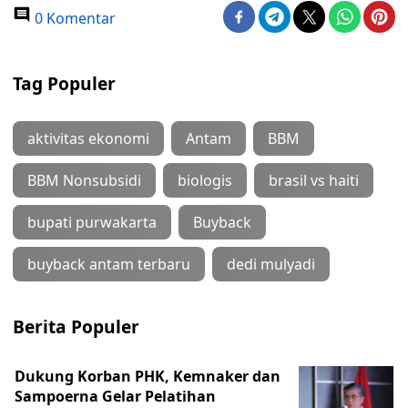
0 Komentar
Tag Populer
aktivitas ekonomi
Antam
BBM
BBM Nonsubsidi
biologis
brasil vs haiti
bupati purwakarta
Buyback
buyback antam terbaru
dedi mulyadi
Berita Populer
Dukung Korban PHK, Kemnaker dan
Sampoerna Gelar Pelatihan