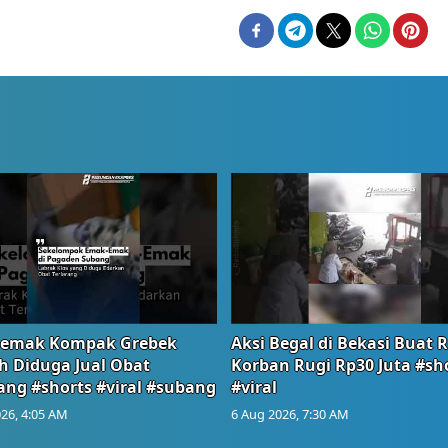
emak Kompak Grebek
Aksi Begal di Bekasi Buat 
 Diduga Jual Obat
Korban Rugi Rp30 Juta #sh
ang #shorts #viral #subang
#viral
26, 4:05 AM
6 Aug 2026, 7:30 AM