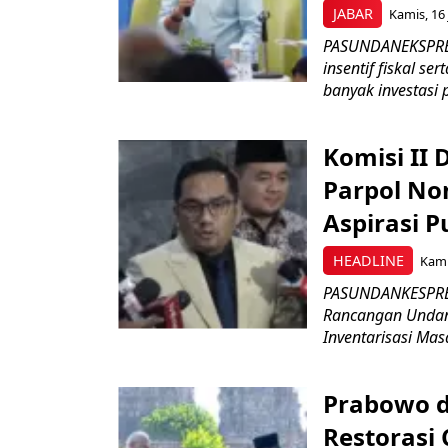
JABAR
Kamis, 16 
PASUNDANEKSPRES
insentif fiskal s
banyak investasi 
Komisi II
Parpol No
Aspirasi P
HEADLINE
Kami
PASUNDANKESPRES
Rancangan Undan
Inventarisasi Mas
Prabowo d
Restorasi