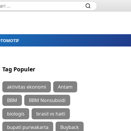
OTOMOTIF
Tag Populer
aktivitas ekonomi
Antam
BBM
BBM Nonsubsidi
biologis
brasil vs haiti
bupati purwakarta
Buyback