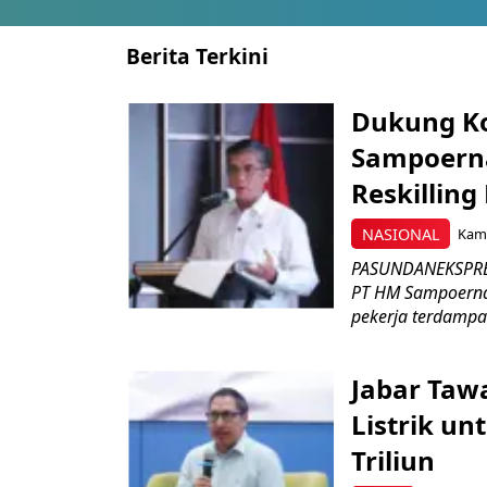
Berita Terkini
Dukung K
Sampoerna
Reskilling
NASIONAL
Kami
PASUNDANEKSPRES
PT HM Sampoerna
pekerja terdampa
Jabar Tawa
Listrik un
Triliun