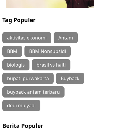
Tag Populer
aktivitas ekonomi
Antam
BBM
BBM Nonsubsidi
biologis
brasil vs haiti
bupati purwakarta
Buyback
buyback antam terbaru
dedi mulyadi
Berita Populer