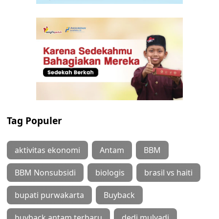
Tag Populer
aktivitas ekonomi
Antam
BBM
BBM Nonsubsidi
biologis
brasil vs haiti
bupati purwakarta
Buyback
buyback antam terbaru
dedi mulyadi