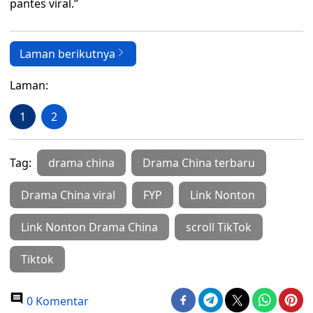
pantes viral.”
Laman berikutnya
Laman:
1
2
Tag:
drama china
Drama China terbaru
Drama China viral
FYP
Link Nonton
Link Nonton Drama China
scroll TikTok
Tiktok
0 Komentar