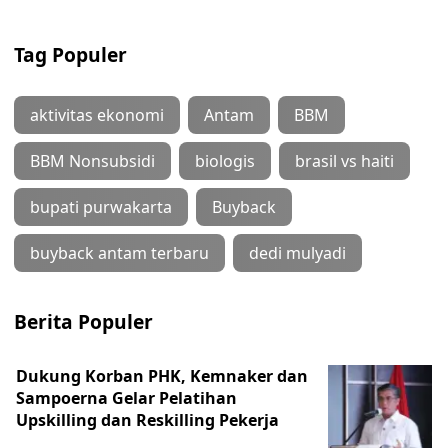
Tag Populer
aktivitas ekonomi
Antam
BBM
BBM Nonsubsidi
biologis
brasil vs haiti
bupati purwakarta
Buyback
buyback antam terbaru
dedi mulyadi
Berita Populer
Dukung Korban PHK, Kemnaker dan
Sampoerna Gelar Pelatihan
Upskilling dan Reskilling Pekerja