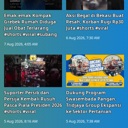
Emak-emak Kompak
Aksi Begal di Bekasi Buat
Grebek Rumah Diduga
Resah, Korban Rugi Rp30
Jual Obat Terlarang
Juta #shorts #viral
#shorts #viral #subang
6 Aug 2026, 7:30 AM
7 Aug 2026, 4:05 AM
Suporter Persib dan
Dukung Program
Persija Kembali Rusuh
Swasembada Pangan,
Pasca Piala Presiden 2026
Tridjaya Group Ekspansi
#shorts #viral
ke Sektor Pertanian
5 Aug 2026, 8:16 AM
5 Aug 2026, 7:38 AM