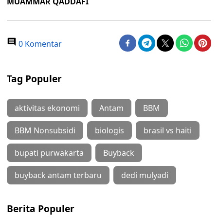
MUAMMAR QADDAFI
0 Komentar
Tag Populer
aktivitas ekonomi
Antam
BBM
BBM Nonsubsidi
biologis
brasil vs haiti
bupati purwakarta
Buyback
buyback antam terbaru
dedi mulyadi
Berita Populer