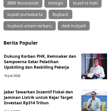
BBM Nonsubsidi
biologis
brasil vs haiti
bupati purwakarta
Buyback
buyback antam terbaru
dedi mulyadi
Berita Populer
Dukung Korban PHK, Kemnaker dan
Sampoerna Gelar Pelatihan
Upskilling dan Reskilling Pekerja
16 Juli 2026
Jabar Tawarkan Insentif Fiskal dan
Jaminan Listrik untuk Kejar Target
Investasi Rp314 Triliun