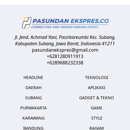
Jl. Jend. Achmad Yani, Pasirkareumbi
Kec. Subang,
Kabupaten Subang, Jawa Barat
,
Indonesia
41211
pasundanekspres@gmail.com
+6281280911913
+6289688232338
HEADLINE
TEKNOLOGI
DAERAH
APLIKASI
SUBANG
GADGET & TEKNO
PURWAKARTA
GAME
KARAWANG
STYLE
BANDUNG
RAGAM