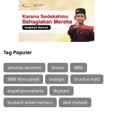
Tag Populer
aktivitas ekonomi
Antam
BBM
BBM Nonsubsidi
biologis
brasil vs haiti
bupati purwakarta
Buyback
buyback antam terbaru
dedi mulyadi