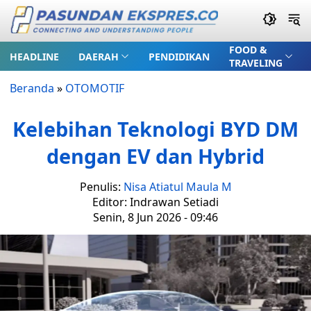
FOOD &
HEADLINE
DAERAH
PENDIDIKAN
TRAVELING
Beranda
»
OTOMOTIF
Kelebihan Teknologi BYD DM
dengan EV dan Hybrid
Penulis:
Nisa Atiatul Maula M
Editor: Indrawan Setiadi
Senin, 8 Jun 2026 - 09:46