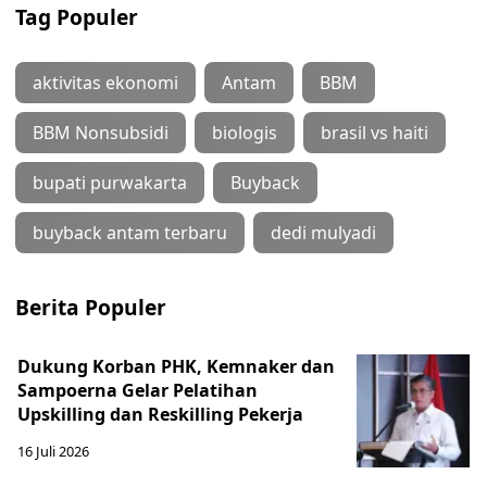
Tag Populer
aktivitas ekonomi
Antam
BBM
BBM Nonsubsidi
biologis
brasil vs haiti
bupati purwakarta
Buyback
buyback antam terbaru
dedi mulyadi
Berita Populer
Dukung Korban PHK, Kemnaker dan
Sampoerna Gelar Pelatihan
Upskilling dan Reskilling Pekerja
16 Juli 2026