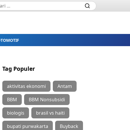
OTOMOTIF
Tag Populer
aktivitas ekonomi
Antam
BBM
BBM Nonsubsidi
biologis
brasil vs haiti
bupati purwakarta
Buyback