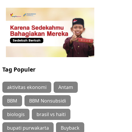
Tag Populer
aktivitas ekonomi
Antam
BBM
BBM Nonsubsidi
biologis
brasil vs haiti
bupati purwakarta
Buyback