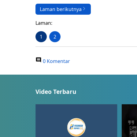
Laman berikutnya
Laman:
1
2
0 Komentar
Video Terbaru