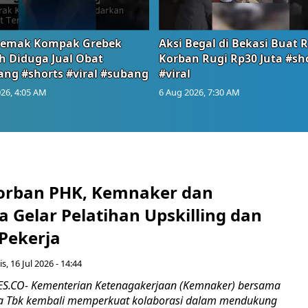
emak Kompak Grebek
Aksi Begal di Bekasi Buat 
 Diduga Jual Obat
Korban Rugi Rp30 Juta #sh
ang #shorts #viral #subang
#viral
26, 4:05 AM
6 Aug 2026, 7:30 AM
orban PHK, Kemnaker dan
 Gelar Pelatihan Upskilling dan
 Pekerja
s, 16 Jul 2026 - 14:44
.CO- Kementerian Ketenagakerjaan (Kemnaker) bersama
 Tbk kembali memperkuat kolaborasi dalam mendukung