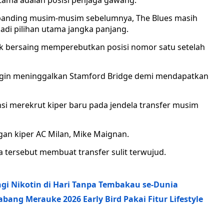
utama adalah posisi penjaga gawang.
dibanding musim-musim sebelumnya, The Blues masih
i pilihan utama jangka panjang.
tuk bersaing memperebutkan posisi nomor satu setelah
 ingin meninggalkan Stamford Bridge demi mendapatkan
si merekrut kiper baru pada jendela transfer musim
an kiper AC Milan, Mike Maignan.
a tersebut membuat transfer sulit terwujud.
gi Nikotin di Hari Tanpa Tembakau se-Dunia
abang Merauke 2026 Early Bird Pakai Fitur Lifestyle