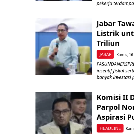
pekerja terdampa
Jabar Tawa
Listrik un
Triliun
JABAR
Kamis, 16 
PASUNDANEKSPRES
insentif fiskal s
banyak investasi 
Komisi II
Parpol No
Aspirasi P
HEADLINE
Kami