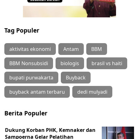
Tag Populer
aktivitas ekonomi
Antam
BBM
BBM Nonsubsidi
biologis
brasil vs haiti
bupati purwakarta
Buyback
buyback antam terbaru
dedi mulyadi
Berita Populer
Dukung Korban PHK, Kemnaker dan
Sampoerna Gelar Pelatihan