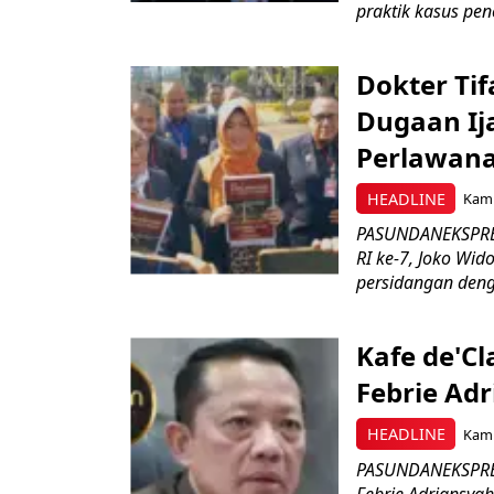
praktik kasus pen
Dokter Tif
Dugaan Ij
Perlawan
HEADLINE
Kamis
PASUNDANEKSPRES.
RI ke-7, Joko Wi
persidangan den
Kafe de'C
Febrie Adr
HEADLINE
Kamis
PASUNDANEKSPRES
Febrie Adriansyah 