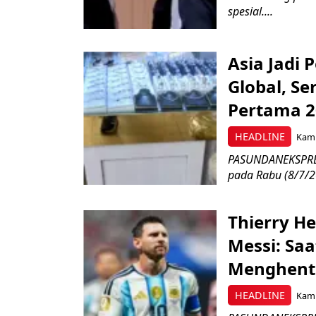
spesial....
Asia Jadi
Global, Se
Pertama 2
HEADLINE
Kamis
PASUNDANEKSPRES.
pada Rabu (8/7/20
Thierry He
Messi: Sa
Menghent
HEADLINE
Kamis