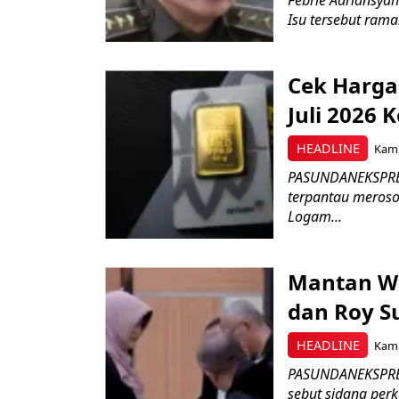
Isu tersebut ramai
Cek Harga
Juli 2026 
HEADLINE
Kamis
PASUNDANEKSPRES
terpantau merosot
Logam...
Mantan Wa
dan Roy Su
HEADLINE
Kamis
PASUNDANEKSPRES.
sebut sidang perk