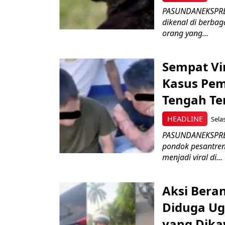
PASUNDANEKSPRES
dikenal di berbag
orang yang...
Sempat Vir
Kasus Pem
Tengah T
HEADLINE
Selas
PASUNDANEKSPRES
pondok pesantren
menjadi viral di...
Aksi Beran
Diduga Ug
yang Dika