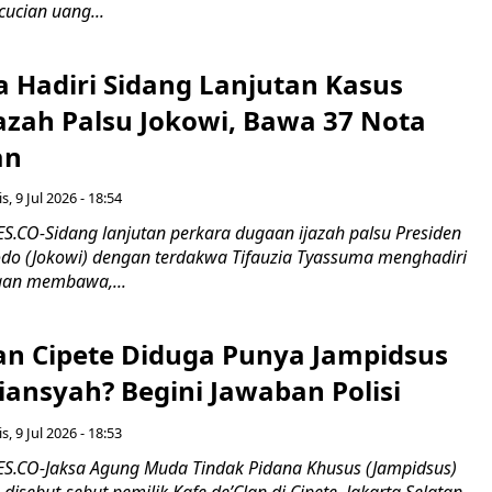
cucian uang...
a Hadiri Sidang Lanjutan Kasus
azah Palsu Jokowi, Bawa 37 Nota
an
, 9 Jul 2026 - 18:54
CO-Sidang lanjutan perkara dugaan ijazah palsu Presiden
dodo (Jokowi) dengan terdakwa Tifauzia Tyassuma menghadiri
gan membawa,...
lan Cipete Diduga Punya Jampidsus
iansyah? Begini Jawaban Polisi
, 9 Jul 2026 - 18:53
.CO-Jaksa Agung Muda Tindak Pidana Khusus (Jampidsus)
disebut-sebut pemilik Kafe de’Clan di Cipete, Jakarta Selatan.