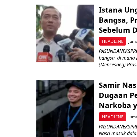
Istana Ung
Bangsa, P
Sebelum D
HEADLINE
Juma
PASUNDANEKSPRES.
bangsa, di mana h
(Mensesneg) Prase
Samir Nasr
Dugaan Pe
Narkoba y
HEADLINE
Juma
PASUNDANEKSPRES
Nasri masuk dalam