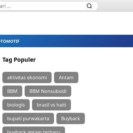
OTOMOTIF
Tag Populer
aktivitas ekonomi
Antam
BBM
BBM Nonsubsidi
biologis
brasil vs haiti
bupati purwakarta
Buyback
buyback antam terbaru