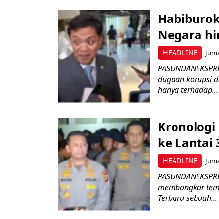
Habiburok
Negara hi
HEADLINE
Juma
PASUNDANEKSPRES
dugaan korupsi d
hanya terhadap...
Kronologi 
ke Lantai 
HEADLINE
Juma
PASUNDANEKSPRES.
membongkar temu
Terbaru sebuah...