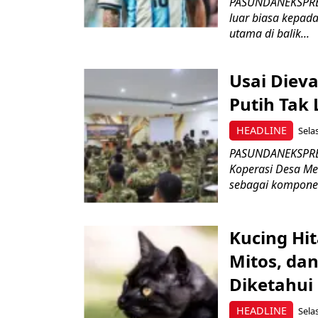
PASUNDANEKSPRES.
luar biasa kepada
utama di balik...
Usai Diev
Putih Tak 
HEADLINE
Selas
PASUNDANEKSPRES
Koperasi Desa Me
sebagai komponen
Kucing Hi
Mitos, dan
Diketahui
HEADLINE
Selas