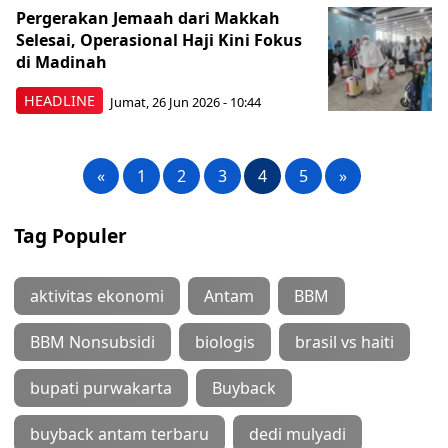
Pergerakan Jemaah dari Makkah
Selesai, Operasional Haji Kini Fokus
di Madinah
HEADLINE
Jumat, 26 Jun 2026 - 10:44
«
1
2
3
4
5
»
Tag Populer
aktivitas ekonomi
Antam
BBM
BBM Nonsubsidi
biologis
brasil vs haiti
bupati purwakarta
Buyback
buyback antam terbaru
dedi mulyadi