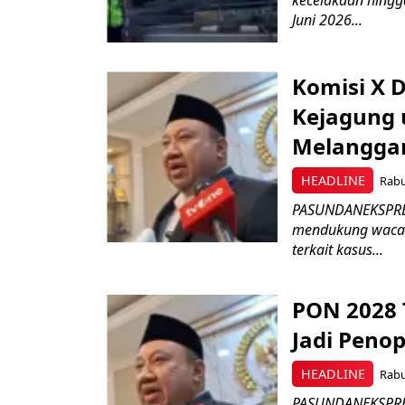
Juni 2026...
Komisi X 
Kejagung 
Melangga
HEADLINE
Rabu
PASUNDANEKSPRES.
mendukung wacan
terkait kasus...
PON 2028 
Jadi Peno
HEADLINE
Rabu
PASUNDANEKSPRES.