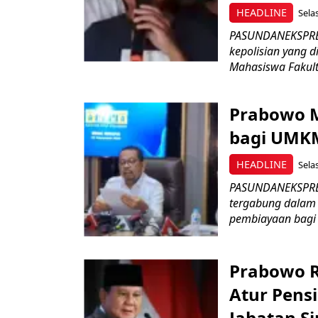
HEADLINE
Sela
PASUNDANEKSPRES.
kepolisian yang 
Mahasiswa Fakult
Prabowo M
bagi UMK
HEADLINE
Sela
PASUNDANEKSPRES
tergabung dalam
pembiayaan bagi 
Prabowo Re
Atur Pens
Jabatan Si