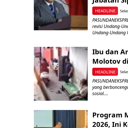
HEADLINE
Sela
PASUNDANEKSPRES
revisi Undang-Un
Undang-Undang N
Ibu dan A
Molotov di 
HEADLINE
Sela
PASUNDANEKSPRES
yang berboncengan
sosial....
Program M
2026, Ini 