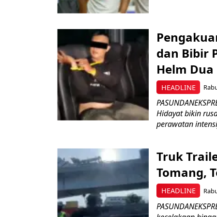
Pengakuan
dan Bibir 
Helm Dua 
HEADLINE
Rabu
PASUNDANEKSPRES.
Hidayat bikin rus
perawatan intensif
Truk Trail
Tomang, T
HEADLINE
Rabu
PASUNDANEKSPRES
kecelakaan hingga