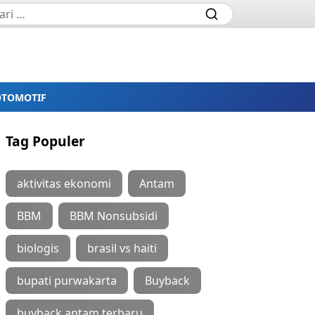
OTOMOTIF
Tag Populer
aktivitas ekonomi
Antam
BBM
BBM Nonsubsidi
biologis
brasil vs haiti
bupati purwakarta
Buyback
buyback antam terbaru