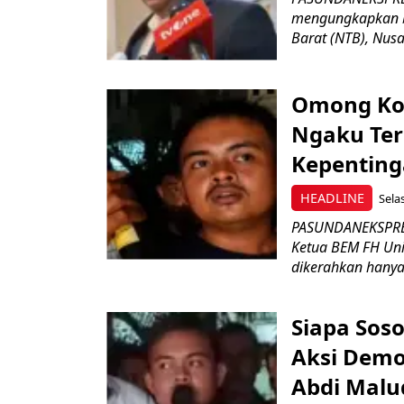
mengungkapkan b
Barat (NTB), Nusa.
Omong Ko
Ngaku Ter
Kepenting
HEADLINE
Sela
PASUNDANEKSPRE
Ketua BEM FH Un
dikerahkan hanya
Siapa Sos
Aksi Demo
Abdi Malu