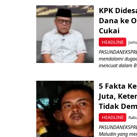
KPK Dides
Dana ke O
Cukai
HEADLINE
Juma
PASUNDANEKSPRES
mendalami dugaan
mencuat dalam Be
5 Fakta K
Juta, Kete
Tidak Dem
HEADLINE
Rabu
PASUNDANEKSPRES
Maludin yang mene