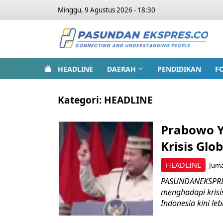
Minggu, 9 Agustus 2026 - 18:30
HEADLINE
DAERAH
PENDIDIKAN
F
Kategori:
HEADLINE
Prabowo Y
Krisis Glo
HEADLINE
Juma
PASUNDANEKSPRES
menghadapi krisi
Indonesia kini lebi