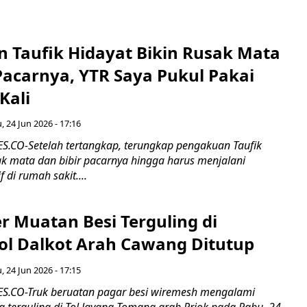
 Taufik Hidayat Bikin Rusak Mata
Pacarnya, YTR Saya Pukul Pakai
Kali
, 24 Jun 2026 - 17:16
CO-Setelah tertangkap, terungkap pengakuan Taufik
ak mata dan bibir pacarnya hingga harus menjalani
 di rumah sakit....
er Muatan Besi Terguling di
ol Dalkot Arah Cawang Ditutup
, 24 Jun 2026 - 17:15
.CO-Truk beruatan pagar besi wiremesh mengalami
 terguling di Tol layang Tomang arah Priok pada Rabu, 24