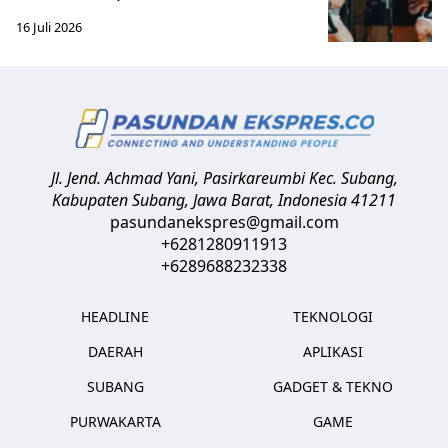
16 Juli 2026
Jl. Jend. Achmad Yani, Pasirkareumbi
Kec. Subang,
Kabupaten Subang, Jawa Barat
,
Indonesia
41211
pasundanekspres@gmail.com
+6281280911913
+6289688232338
HEADLINE
TEKNOLOGI
DAERAH
APLIKASI
SUBANG
GADGET & TEKNO
PURWAKARTA
GAME