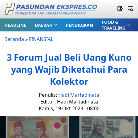
FOOD &
HEADLINE
DAERAH
PENDIDIKAN
TRAVELING
Beranda
»
FINANSIAL
3 Forum Jual Beli Uang Kuno
yang Wajib Diketahui Para
Kolektor
Penulis:
Hadi Martadinata
Editor: Hadi Martadinata
Kamis, 19 Okt 2023 - 08:00