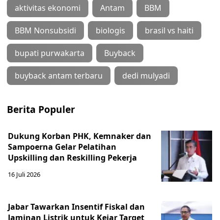
aktivitas ekonomi
Antam
BBM
BBM Nonsubsidi
biologis
brasil vs haiti
bupati purwakarta
Buyback
buyback antam terbaru
dedi mulyadi
Berita Populer
Dukung Korban PHK, Kemnaker dan
Sampoerna Gelar Pelatihan
Upskilling dan Reskilling Pekerja
16 Juli 2026
Jabar Tawarkan Insentif Fiskal dan
Jaminan Listrik untuk Kejar Target