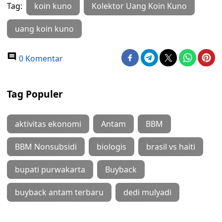
Tag:
koin kuno
Kolektor Uang Koin Kuno
uang koin kuno
0 Komentar
Tag Populer
aktivitas ekonomi
Antam
BBM
BBM Nonsubsidi
biologis
brasil vs haiti
bupati purwakarta
Buyback
buyback antam terbaru
dedi mulyadi