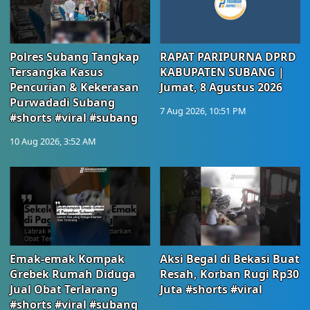
Polres Subang Tangkap
RAPAT PARIPURNA DPRD
Tersangka Kasus
KABUPATEN SUBANG |
Pencurian & Kekerasan
Jumat, 8 Agustus 2026
Purwadadi Subang
7 Aug 2026, 10:51 PM
#shorts #viral #subang
10 Aug 2026, 3:52 AM
Emak-emak Kompak
Aksi Begal di Bekasi Buat
Grebek Rumah Diduga
Resah, Korban Rugi Rp30
Jual Obat Terlarang
Juta #shorts #viral
#shorts #viral #subang