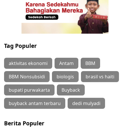
Tag Populer
aktivitas ekonomi
Antam
BBM
BBM Nonsubsidi
biologis
brasil vs haiti
bupati purwakarta
Buyback
buyback antam terbaru
dedi mulyadi
Berita Populer