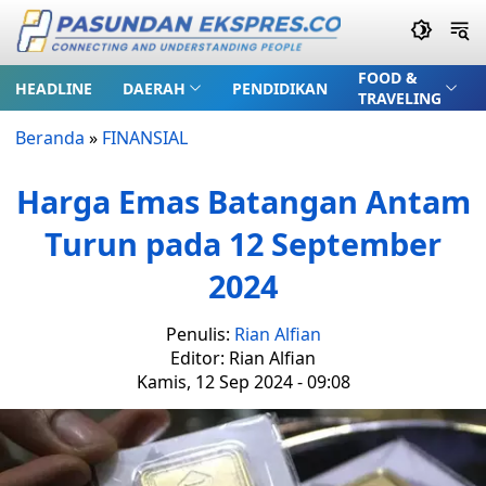
FOOD &
HEADLINE
DAERAH
PENDIDIKAN
TRAVELING
Beranda
»
FINANSIAL
Harga Emas Batangan Antam
Turun pada 12 September
2024
Penulis:
Rian Alfian
Editor: Rian Alfian
Kamis, 12 Sep 2024 - 09:08