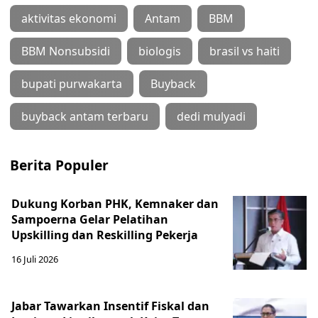
aktivitas ekonomi
Antam
BBM
BBM Nonsubsidi
biologis
brasil vs haiti
bupati purwakarta
Buyback
buyback antam terbaru
dedi mulyadi
Berita Populer
Dukung Korban PHK, Kemnaker dan
Sampoerna Gelar Pelatihan
Upskilling dan Reskilling Pekerja
16 Juli 2026
Jabar Tawarkan Insentif Fiskal dan