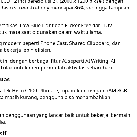
LCD 12 inci beresolusi 2K (2000 x 1200 piksel) dengan
 Rasio screen-to-body mencapai 86%, sehingga tampilan
tifikasi Low Blue Light dan Flicker Free dari TÜV
tuk mata saat digunakan dalam waktu lama.
ng modern seperti Phone Cast, Shared Clipboard, dan
bekerja lebih efisien.
 ini dengan berbagai fitur AI seperti AI Writing, AI
a Folax untuk mempermudah aktivitas sehari-hari.
Luas
iaTek Helio G100 Ultimate, dipadukan dengan RAM 8GB
Jika masih kurang, pengguna bisa menambahkan
 penggunaan yang lancar, baik untuk bekerja, bermain
ia.
sif