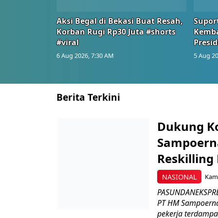
Aksi Begal di Bekasi Buat Resah,
Suport
Korban Rugi Rp30 Juta #shorts
Kemba
#viral
Presid
6 Aug 2026, 7:30 AM
5 Aug 20
Berita Terkini
Dukung K
Sampoerna
Reskilling
NASIONAL
Kami
PASUNDANEKSPRES
PT HM Sampoerna
pekerja terdampa