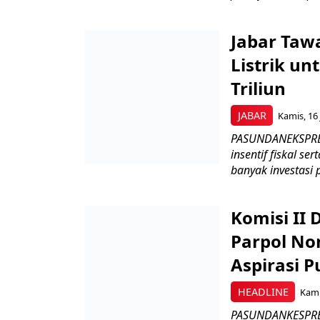
Jabar Tawa
Listrik un
Triliun
JABAR
Kamis, 16 
PASUNDANEKSPRES
insentif fiskal s
banyak investasi 
Komisi II
Parpol No
Aspirasi P
HEADLINE
Kami
PASUNDANKESPRES