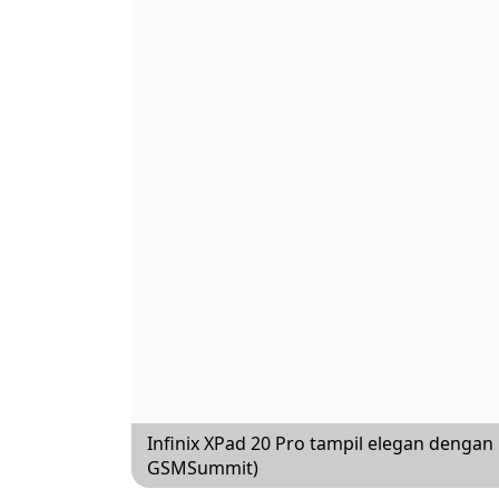
Infinix XPad 20 Pro tampil elegan dengan l
GSMSummit)