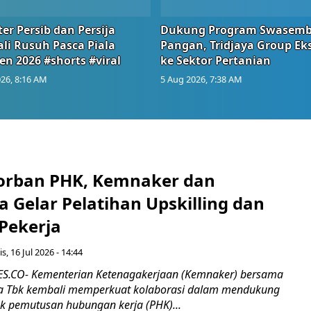
er Persib dan Persija
Dukung Program Swasem
li Rusuh Pasca Piala
Pangan, Tridjaya Group Ek
en 2026 #shorts #viral
ke Sektor Pertanian
26, 8:16 AM
5 Aug 2026, 7:38 AM
orban PHK, Kemnaker dan
 Gelar Pelatihan Upskilling dan
 Pekerja
s, 16 Jul 2026 - 14:44
.CO- Kementerian Ketenagakerjaan (Kemnaker) bersama
 Tbk kembali memperkuat kolaborasi dalam mendukung
k pemutusan hubungan kerja (PHK)...