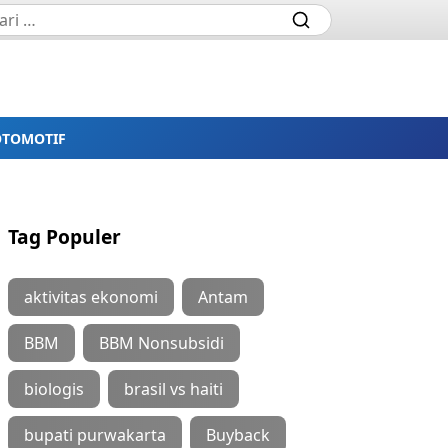
OTOMOTIF
Tag Populer
aktivitas ekonomi
Antam
BBM
BBM Nonsubsidi
biologis
brasil vs haiti
bupati purwakarta
Buyback