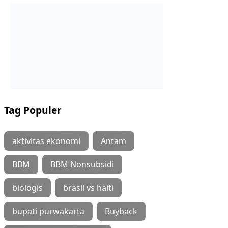
Tag Populer
aktivitas ekonomi
Antam
BBM
BBM Nonsubsidi
biologis
brasil vs haiti
bupati purwakarta
Buyback