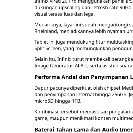
Infinix XPad 20 Pro menggunakan panel IPS 
dukungan upscaling dan refresh rate 90Hz.
visual terasa luas dan lega.
Menariknya, layar ini sudah mengantongi ser
Rheinland, menjadikannya lebih nyaman un
Tablet ini juga mendukung fitur multitaski
Split Screen, yang memungkinkan pengguna 
Selain itu, Infinix turut membekali perangkat
Image Generator, AI Art, serta asisten suar
Performa Andal dan Penyimpanan 
Dapur pacunya diperkuat oleh chipset Med
dan penyimpanan internal hingga 256GB. 
microSD hingga 1TB.
Kombinasi tersebut memastikan pengalaman
game, maupun menikmati konten multimed
Baterai Tahan Lama dan Audio Imer