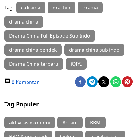
Tag:
c-drama
drachin
drama
drama china
Drama China Full Episode Sub Indo
drama china pendek
drama china sub indo
Drama China terbaru
iQIYI
0 Komentar
Tag Populer
aktivitas ekonomi
Antam
BBM
BBM Nonsubsidi
biologis
brasil vs haiti