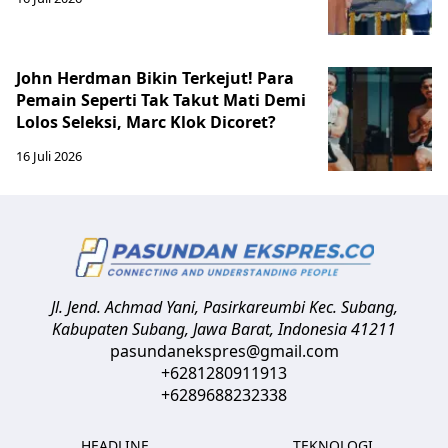
John Herdman Bikin Terkejut! Para
Pemain Seperti Tak Takut Mati Demi
Lolos Seleksi, Marc Klok Dicoret?
16 Juli 2026
Jl. Jend. Achmad Yani, Pasirkareumbi
Kec. Subang,
Kabupaten Subang, Jawa Barat
,
Indonesia
41211
pasundanekspres@gmail.com
+6281280911913
+6289688232338
HEADLINE
TEKNOLOGI