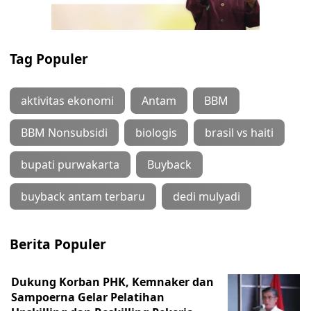
Tag Populer
aktivitas ekonomi
Antam
BBM
BBM Nonsubsidi
biologis
brasil vs haiti
bupati purwakarta
Buyback
buyback antam terbaru
dedi mulyadi
Berita Populer
Dukung Korban PHK, Kemnaker dan
Sampoerna Gelar Pelatihan