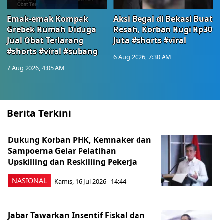
Emak-emak Kompak
Aksi Begal di Bekasi Buat
Grebek Rumah Diduga
Resah, Korban Rugi Rp30
Jual Obat Terlarang
Juta #shorts #viral
#shorts #viral #subang
6 Aug 2026, 7:30 AM
7 Aug 2026, 4:05 AM
Berita Terkini
Dukung Korban PHK, Kemnaker dan
Sampoerna Gelar Pelatihan
Upskilling dan Reskilling Pekerja
NASIONAL
Kamis, 16 Jul 2026 - 14:44
Jabar Tawarkan Insentif Fiskal dan