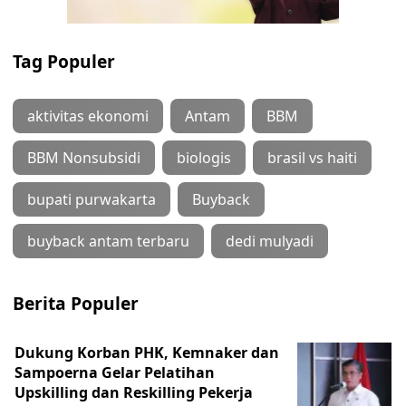
Tag Populer
aktivitas ekonomi
Antam
BBM
BBM Nonsubsidi
biologis
brasil vs haiti
bupati purwakarta
Buyback
buyback antam terbaru
dedi mulyadi
Berita Populer
Dukung Korban PHK, Kemnaker dan
Sampoerna Gelar Pelatihan
Upskilling dan Reskilling Pekerja