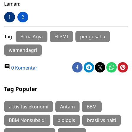
Laman:
1
2
Tag:
Bima Arya
HIPMI
pengusaha
wamendagri
0 Komentar
Tag Populer
aktivitas ekonomi
Antam
BBM
BBM Nonsubsidi
biologis
brasil vs haiti