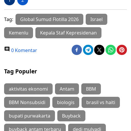
1
2
Tag:
Global Sumud Flotilla 2026
Israel
Kemenlu
Kepala Staf Kepresidenan
0 Komentar
Tag Populer
aktivitas ekonomi
Antam
BBM
BBM Nonsubsidi
biologis
brasil vs haiti
bupati purwakarta
Buyback
buyback antam terbaru
dedi mulyadi