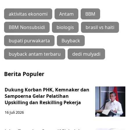
aktivitas ekonomi
Antam
BBM
BBM Nonsubsidi
biologis
brasil vs haiti
bupati purwakarta
Buyback
buyback antam terbaru
dedi mulyadi
Berita Populer
Dukung Korban PHK, Kemnaker dan
Sampoerna Gelar Pelatihan
Upskilling dan Reskilling Pekerja
16 Juli 2026