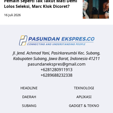
Pemain Seperti Tak Takut Mati Demi
Lolos Seleksi, Marc Klok Dicoret?
16 Juli 2026
Jl. Jend. Achmad Yani, Pasirkareumbi
Kec. Subang,
Kabupaten Subang, Jawa Barat
,
Indonesia
41211
pasundanekspres@gmail.com
+6281280911913
+6289688232338
HEADLINE
TEKNOLOGI
DAERAH
APLIKASI
SUBANG
GADGET & TEKNO