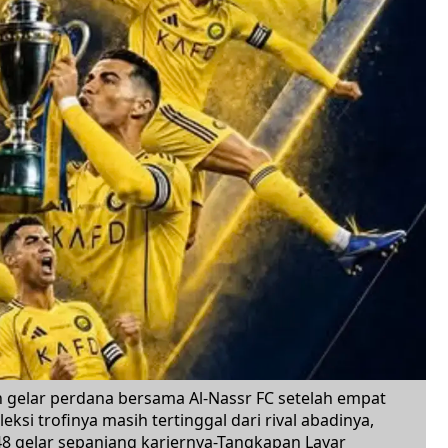
h gelar perdana bersama Al-Nassr FC setelah empat
ksi trofinya masih tertinggal dari rival abadinya,
8 gelar sepanjang kariernya-Tangkapan Layar