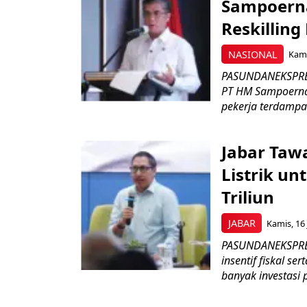
Sampoerna
Reskilling
NASIONAL
Kami
PASUNDANEKSPRES
PT HM Sampoerna
pekerja terdampa
Jabar Tawa
Listrik un
Triliun
JABAR
Kamis, 16 
PASUNDANEKSPRES
insentif fiskal s
banyak investasi 