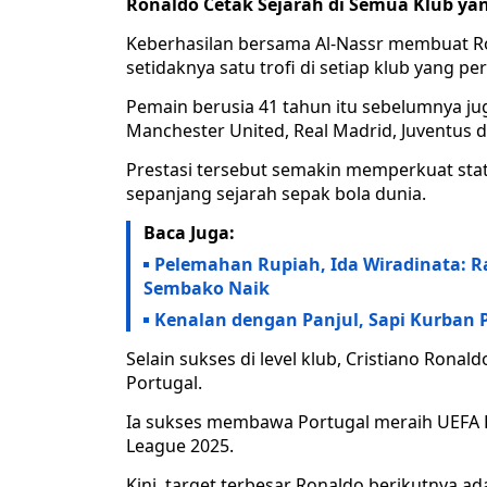
Ronaldo Cetak Sejarah di Semua Klub yan
Keberhasilan bersama Al-Nassr membuat Ro
setidaknya satu trofi di setiap klub yang per
Pemain berusia 41 tahun itu sebelumnya ju
Manchester United, Real Madrid, Juventus d
Prestasi tersebut semakin memperkuat stat
sepanjang sejarah sepak bola dunia.
Baca Juga:
Pelemahan Rupiah, Ida Wiradinata: R
Sembako Naik
Kenalan dengan Panjul, Sapi Kurban P
Selain sukses di level klub, Cristiano Rona
Portugal.
Ia sukses membawa Portugal meraih UEFA E
League 2025.
Kini, target terbesar Ronaldo berikutnya a