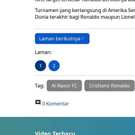
Turnamen yang berlangsung di Amerika Serik
Dunia terakhir bagi Ronaldo maupun Lionel
Laman berikutnya
Laman:
1
2
Tag:
Al-Nassr FC
Cristiano Ronaldo
0 Komentar
Video Terbaru