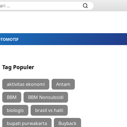
OTOMOTIF
Tag Populer
aktivitas ekonomi
Antam
BBM
BBM Nonsubsidi
biologis
brasil vs haiti
bupati purwakarta
Buyback