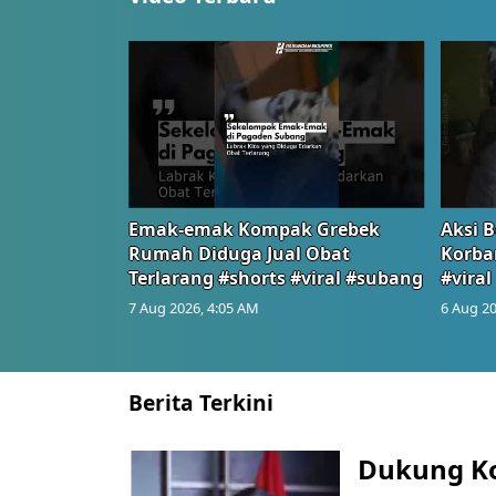
Emak-emak Kompak Grebek
Aksi B
Rumah Diduga Jual Obat
Korba
Terlarang #shorts #viral #subang
#viral
7 Aug 2026, 4:05 AM
6 Aug 20
Berita Terkini
Dukung K